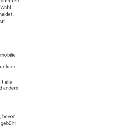
estimmten
 Wahl.
heidet,
auf
mobilie
fer kann
t alle
nd andere
, bevor
nsgebühr