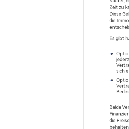
Käufer, 
Zeit zu k
Diese Geb
die Immob
entscheid
Es gibt 
Optio
jeder
Vertr
sich e
Option
Vertr
Bedin
Beide Ver
Finanzier
die Preis
behalten