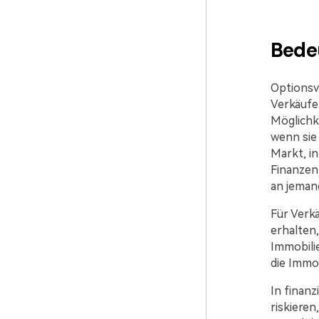
Bede
Optionsv
Verkäufer
Möglichke
wenn sie 
Markt, in
Finanzen
an jemand
Für Verk
erhalten,
Immobilie
die Immo
In finanz
riskieren