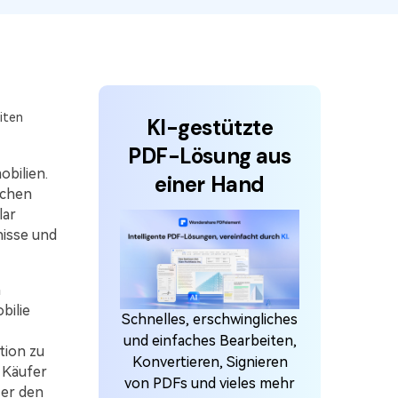
den Sie die leistungsstärksten und einfachsten
F-Tools herunter.
iten
KI-gestützte
PDF-Lösung aus
bilien.
einer Hand
schen
lar
nisse und
n
bilie
Schnelles, erschwingliches
und einfaches Bearbeiten,
tion zu
Konvertieren, Signieren
m Käufer
von PDFs und vieles mehr
 er den