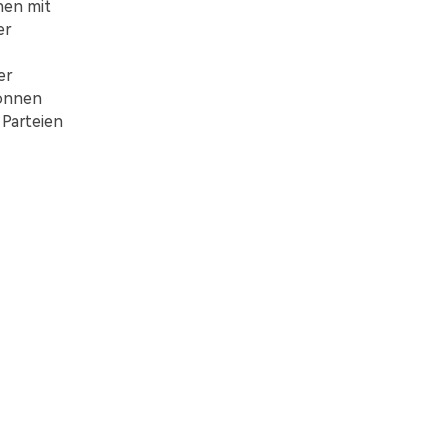
chen mit
er
er
können
 Parteien