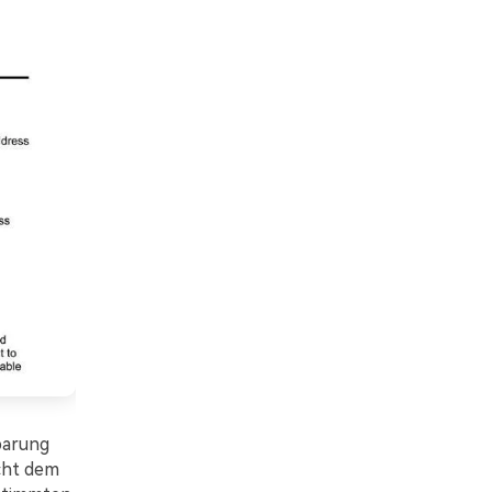
barung
cht dem