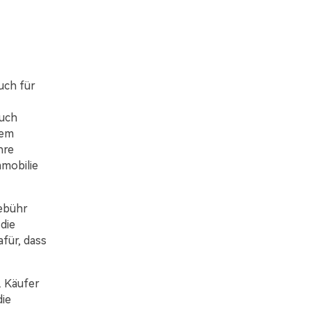
uch für
auch
nem
hre
mmobilie
Gebühr
die
afür, dass
. Käufer
die