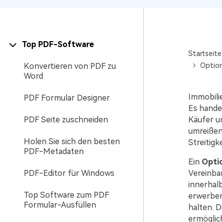
Top PDF-Software
Startseite
Konvertieren von PDF zu
Option
Word
Immobili
PDF Formular Designer
Es hande
PDF Seite zuschneiden
Käufer un
umreißen,
Holen Sie sich den besten
Streitigk
PDF-Metadaten
Ein
Optio
PDF-Editor für Windows
Vereinbar
innerhal
Top Software zum PDF
erwerben
Formular-Ausfüllen
halten. D
ermöglich