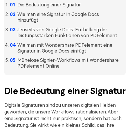
Die Bedeutung einer Signatur
Freiberufler
PDF-bezogene Informationen, die Sie benötigen.
Wie man eine Signatur in Google Docs
Download-Zentrum
hinzufügt
Alle PDF-Funktionen
Laden Sie die leistungsstärksten und einfachsten PDF-Tools h
Jenseits von Google Docs: Enthüllung der
leistungsstarken Funktionen von PDFelement
Wie man mit Wondershare PDFelement eine
Signatur in Google Docs einfügt
Mühelose Signier-Workflows mit Wondershare
PDFelement Online
Die Bedeutung einer Signatur
Digitale Signaturen sind zu unseren digitalen Helden
geworden, die unsere Workflows rationalisieren. Aber
eine Signatur ist nicht nur praktisch, sondern hat auch
Bedeutung. Sie wirkt wie ein kleines Schild, das Ihre