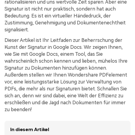
Kontakt zum Support
rationalisieren und uns wertvolle Zeit sparen. Aber eine
PDF OCR
Signatur ist nicht nur praktisch, sondern hat auch
Was ist NEU
PDF-Daten extrahieren
Bedeutung. Es ist ein virtueller Händedruck, der
Zustimmung, Genehmigung und Dokumentenechtheit
PDF freigeben
Benutzerhandbuch
signalisiert.
eSign PDFs rechtmäßig
PDFelement für Windows
Neu
Dieser Artikel ist Ihr Leitfaden zur Beherrschung der
Kunst der Signatur in Google Docs. Wir zeigen Ihnen,
PDFelement für Mac
Branchen
wie Sie mit Google Docs, einem Tool, das Sie
wahrscheinlich schon kennen und lieben, mühelos Ihre
PDFelement für iOS
Bildung
Signatur zu Dokumenten hinzufügen können.
PDFelement für Android
IT-Dienstleistung
Außerdem stellen wir Ihnen Wondershare PDFelement
vor, eine leistungsstarke Lösung zur Verwaltung von
Mehr erfahren
Rechtliches
PDFs, die mehr als nur Signaturen bietet. Schnallen Sie
Bewertungen
sich an, denn wir sind dabei, eine Welt der Effizienz zu
Gesundheitswesen
erschließen und die Jagd nach Dokumenten für immer
Sehen Sie, was unsere Nutzer sagen.
Finanzen
zu beenden!
Kostenlose PDF-Vorlagen
Regierung
Bearbeiten, Drucken und Anpassen von kostenlosen Vorlagen.
In diesem Artikel
Veröffentlichung
PDF-Wissen