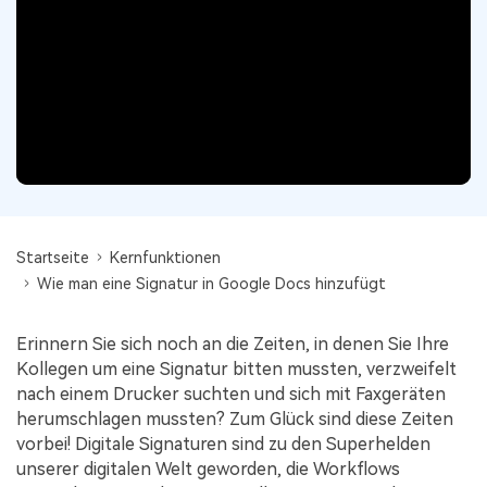
Signatur Tipps
PDFelement Cloud
Persönliche Benutzer
PDF wie Word bearbeiten
PDF konvertieren
Online PDF Tools
Konvertierung Tipps
PDF bearbeiten
PDF zu Word
Komprimieren Tipps
PDF komprimieren
PDF komprimieren
Weitere Themen finden
PDF organisieren
PDF zusammenfügen
PDF zuschneiden
Word zu PDF
Warum PDFelement
Startseite
Kernfunktionen
Professionelle Anwender
Weitere Online-Tools
Kundengeschichten
Wie man eine Signatur in Google Docs hinzufügt
PDF-Software-Vergleich
PDF Formular
Erinnern Sie sich noch an die Zeiten, in denen Sie Ihre
G2 Awards
PDF Signieren
Kollegen um eine Signatur bitten mussten, verzweifelt
nach einem Drucker suchten und sich mit Faxgeräten
PDF schützen
Bessere Nutzung
herumschlagen mussten? Zum Glück sind diese Zeiten
vorbei! Digitale Signaturen sind zu den Superhelden
PDF Stapelbearbeiten
Technische Daten
unserer digitalen Welt geworden, die Workflows