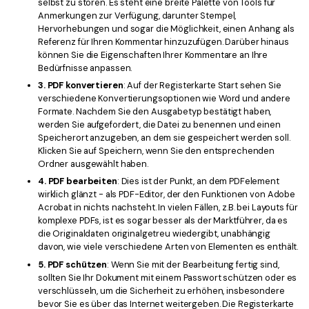
selbst zu stören. Es steht eine breite Palette von Tools für
Anmerkungen zur Verfügung, darunter Stempel,
Hervorhebungen und sogar die Möglichkeit, einen Anhang als
Referenz für Ihren Kommentar hinzuzufügen. Darüber hinaus
können Sie die Eigenschaften Ihrer Kommentare an Ihre
Bedürfnisse anpassen.
3. PDF konvertieren
: Auf der Registerkarte Start sehen Sie
verschiedene Konvertierungsoptionen wie Word und andere
Formate. Nachdem Sie den Ausgabetyp bestätigt haben,
werden Sie aufgefordert, die Datei zu benennen und einen
Speicherort anzugeben, an dem sie gespeichert werden soll.
Klicken Sie auf Speichern, wenn Sie den entsprechenden
Ordner ausgewählt haben.
4. PDF bearbeiten
: Dies ist der Punkt, an dem PDFelement
wirklich glänzt - als PDF-Editor, der den Funktionen von Adobe
Acrobat in nichts nachsteht. In vielen Fällen, z.B. bei Layouts für
komplexe PDFs, ist es sogar besser als der Marktführer, da es
die Originaldaten originalgetreu wiedergibt, unabhängig
davon, wie viele verschiedene Arten von Elementen es enthält.
5. PDF schützen
: Wenn Sie mit der Bearbeitung fertig sind,
sollten Sie Ihr Dokument mit einem Passwort schützen oder es
verschlüsseln, um die Sicherheit zu erhöhen, insbesondere
bevor Sie es über das Internet weitergeben. Die Registerkarte