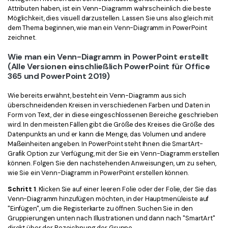
Attributen haben, ist ein Venn-Diagramm wahrscheinlich die beste
Freiberufler
PDF-bezogene Informationen, die Sie benötigen.
Möglichkeit, dies visuell darzustellen. Lassen Sie uns also gleich mit
dem Thema beginnen, wie man ein Venn-Diagramm in PowerPoint
Download-Zentrum
zeichnet.
Alle PDF-Funktionen
Laden Sie die leistungsstärksten und einfachsten PDF-Tools h
Wie man ein Venn-Diagramm in PowerPoint erstellt
(Alle Versionen einschließlich PowerPoint für Office
365 und PowerPoint 2019)
Wie bereits erwähnt, besteht ein Venn-Diagramm aus sich
überschneidenden Kreisen in verschiedenen Farben und Daten in
Form von Text, der in diese eingeschlossenen Bereiche geschrieben
wird. In den meisten Fällen gibt die Größe des Kreises die Größe des
Datenpunkts an und er kann die Menge, das Volumen und andere
Maßeinheiten angeben. In PowerPoint steht Ihnen die SmartArt-
Grafik Option zur Verfügung, mit der Sie ein Venn-Diagramm erstellen
können. Folgen Sie den nachstehenden Anweisungen, um zu sehen,
wie Sie ein Venn-Diagramm in PowerPoint erstellen können.
Schritt 1
. Klicken Sie auf einer leeren Folie oder der Folie, der Sie das
Venn-Diagramm hinzufügen möchten, in der Hauptmenüleiste auf
"Einfügen", um die Registerkarte zu öffnen. Suchen Sie in den
Gruppierungen unten nach Illustrationen und dann nach "SmartArt"
direkt über der Bezeichnung der Gruppe.