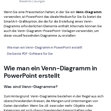
Kontakt zum Support
PDF OCR
Bewährte Lösungen
Was ist NEU
PDF-Daten extrahieren
Wenn Sie eine Präsentation halten, in der Sie ein
Venn-Diagramm
verwenden, ist PowerPoint das ideale Medium für Sie. Es bietet die
PDF freigeben
SmartArt-Grafikoption, die die für die Erstellung eines Venn-
Benutzerhandbuch
Diagramms erforderlichen Elemente enthält. Alternativ können Sie
auch die Venn-Diagramm-PowerPoint-Vorlagen verwenden, um
eSign PDFs rechtmäßig
PDFelement für Windows
Neu
diese visuell fesselnden Diagramme zu erstellen.
PDFelement für Mac
Branchen
Wie man ein Venn-Diagramm in PowerPoint erstellt
PDFelement für iOS
Bildung
Die beste PDF-Software für Sie
PDFelement für Android
IT-Dienstleistung
Wie man ein Venn-Diagramm in
Mehr erfahren
Rechtliches
PowerPoint erstellt
Bewertungen
Gesundheitswesen
Sehen Sie, was unsere Nutzer sagen.
Was sind Venn-Diagramme?
Finanzen
Kostenlose PDF-Vorlagen
Zum Hintergrund: Venn-Diagramme bestehen in der Regel aus sich
Regierung
Bearbeiten, Drucken und Anpassen von kostenlosen Vorlagen.
überschneidenden Kreisen, die Mengen und Untermengen von
Daten darstellen. Wenn Sie z.B. zwei oder mehr Objekte oder
Veröffentlichung
PDF-Wissen
Kategorien mit sich überschneidenden Eigenschaften oder