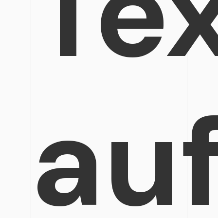
Te
au