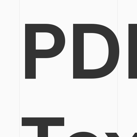
Veröffentlichung
PD
Bearbeiten, Drucken und Anpassen von kostenlosen 
Freiberufler
PDF-Wissen
PDF-bezogene Informationen, die Sie benötigen.
Alle PDF-Funktionen
Download-Zentrum
Laden Sie die leistungsstärksten und einfachsten PDF