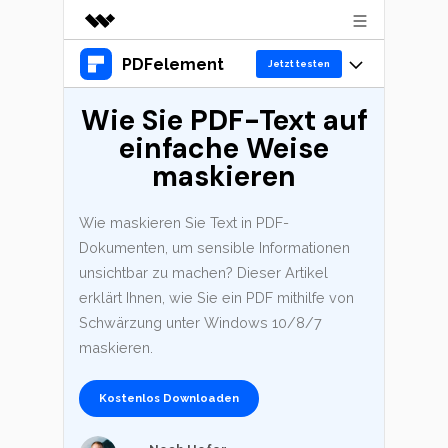
PDFelement
Top-Produkte
Jetzt testen
KI-gestützte digitale Kreativität
Wie Sie PDF-Text auf
Produkte
Business
Dienstprogramme
einfache Weise
Überblick
Desktop
Lösungen
Über uns
maskieren
Lösungen
PDFelement für Windows
Benutzer im Bildungswesen
Presseraum
Ressourcen
Wie maskieren Sie Text in PDF-
PDFelement für Mac
PDF lesen
Dokumenten, um sensible Informationen
Shop
Heiße Themen
Business
unsichtbar zu machen? Dieser Artikel
Mobile App
PDF kommentieren
erklärt Ihnen, wie Sie ein PDF mithilfe von
Top PDF-Software
PDFelement für iPhone/iPad
Support
KMU von 1-10p
Schwärzung unter Windows 10/8/7
PDF erstellen
Jetzt kaufen
Anmelden
How-Tos
maskieren.
PDFelement für Android
PDF kombinieren
10p+ Unternehmen
Mac-Software
Kostenlos Downloaden
Cloud
PDF drucken
OCR PDF Tipps
PDFelement Cloud