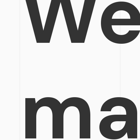
We
ma