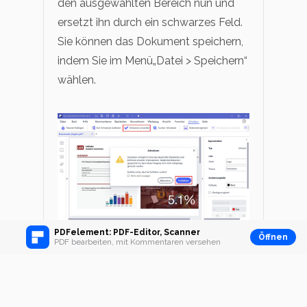
den ausgewählten Bereich nun und
ersetzt ihn durch ein schwarzes Feld.
Sie können das Dokument speichern,
indem Sie im Menü„Datei > Speichern“
wählen.
PDFelement: PDF-Editor, Scanner
Öffnen
PDF bearbeiten, mit Kommentaren versehen
Gratis Download
Home
>
Schützen & Sicherheit
>
Wie Sie
PDF-Text auf einfache Weise maskieren