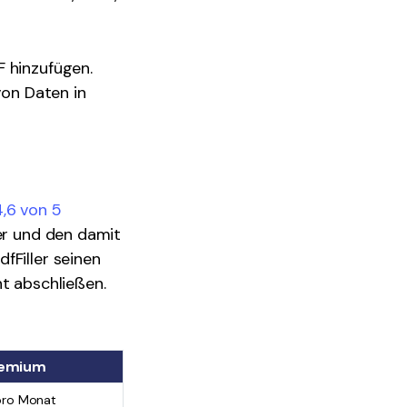
F hinzufügen.
von Daten in
4,6 von 5
ler und den damit
fFiller seinen
nt abschließen.
emium
pro Monat