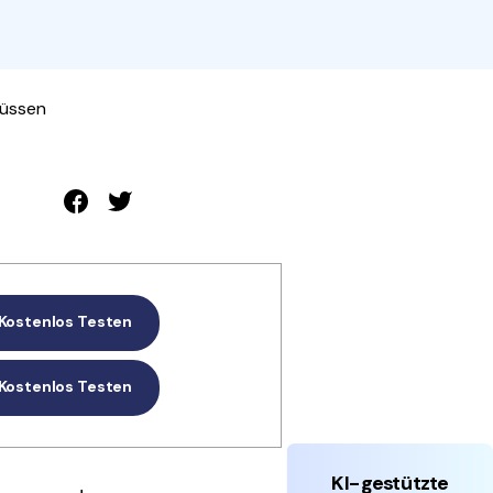
den Sie die leistungsstärksten und einfachsten PDF-
ols herunter.
müssen
Kostenlos Testen
Kostenlos Testen
KI-gestützte