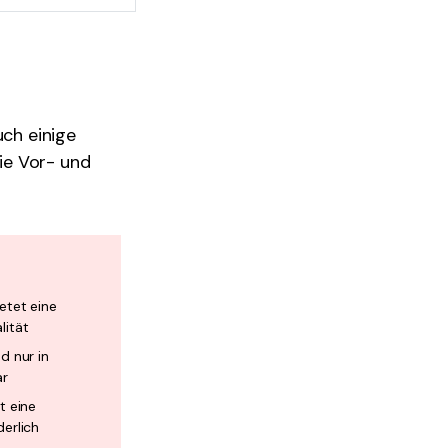
ch einige
die Vor- und
etet eine
lität
d nur in
ar
t eine
derlich