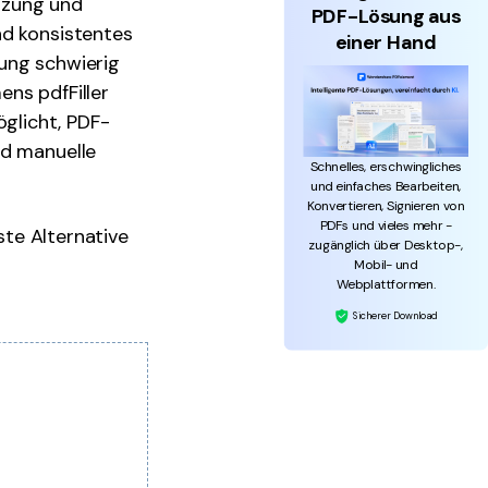
tzung und
PDF-Lösung aus
nd konsistentes
einer Hand
ung schwierig
mens pdfFiller
glicht, PDF-
nd manuelle
Schnelles, erschwingliches
und einfaches Bearbeiten,
Konvertieren, Signieren von
PDFs und vieles mehr -
ste Alternative
zugänglich über Desktop-,
Mobil- und
Webplattformen.
Sicherer Download