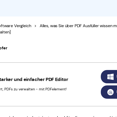
Alle Produkte ansehen
La
Alle PDF-Funktionen
To
ftware Vergleich
>
Alles, was Sie über PDF Ausfüller wissen 
alten]
ofer
arker und einfacher PDF Editor
rt, PDFs zu verwalten - mit PDFelement!