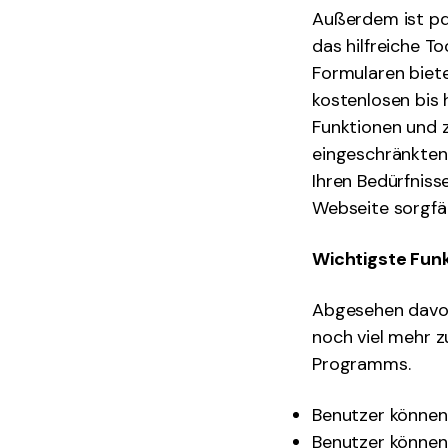
Außerdem ist pdf
das hilfreiche T
Formularen biet
kostenlosen bis
Funktionen und z
eingeschränkten 
Ihren Bedürfniss
Webseite sorgfäl
Wichtigste Fun
Abgesehen davon,
noch viel mehr z
Programms.
Benutzer können 
Benutzer können 