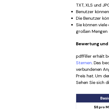
TXT, XLS und JPG
Benutzer können 
Die Benutzer kön
Sie können viele
großen Mengen 
Bewertung und 
pdfFiller erhäl
Sternen
. Das be
verbundenen Ange
Preis hat. Um de
Sehen Sie sich di
Basi
$8 pro 