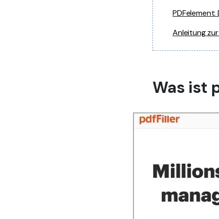
PDFelement: D
Anleitung zur
Was ist p