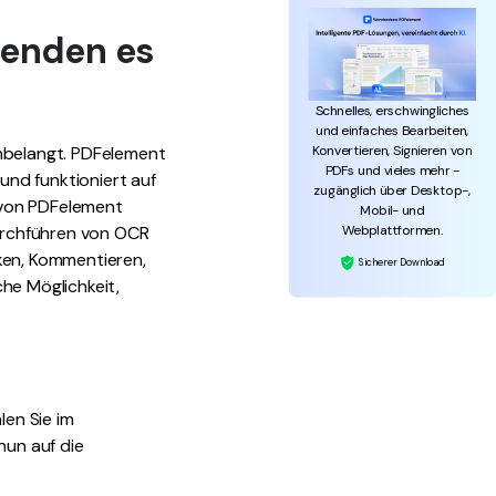
senden es
Schnelles, erschwingliches
und einfaches Bearbeiten,
Konvertieren, Signieren von
belangt. PDFelement
PDFs und vieles mehr -
 und funktioniert auf
zugänglich über Desktop-,
 von PDFelement
Mobil- und
Webplattformen.
Durchführen von OCR
ken, Kommentieren,
Sicherer Download
he Möglichkeit,
len Sie im
nun auf die