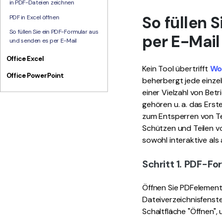
in PDF-Dateien zeichnen
So füllen 
PDF in Excel öffnen
So füllen Sie ein PDF-Formular aus
per E-Mail
und senden es per E-Mail
Office Excel
Kein Tool übertrifft
Wo
Office PowerPoint
beherbergt jede einzel
einer Vielzahl von Be
gehören u. a. das Erst
zum Entsperren von Te
Schützen und Teilen vo
sowohl interaktive als 
Schritt 1. PDF-Fo
Öffnen Sie PDFelement 
Dateiverzeichnisfenste
Schaltfläche "Öffnen",