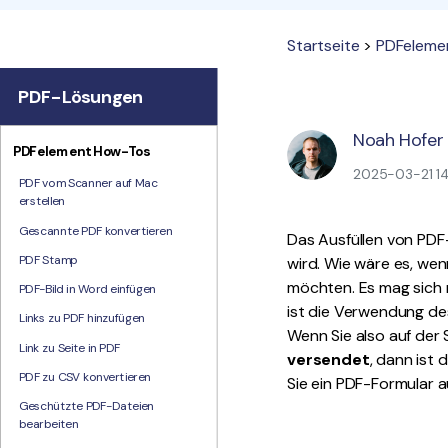
Startseite
>
PDFeleme
PDF-Lösungen
Noah Hofer
PDFelement How-Tos
2025-03-21 14:
PDF vom Scanner auf Mac
erstellen
Gescannte PDF konvertieren
Das Ausfüllen von PDF-
PDF Stamp
wird. Wie wäre es, we
möchten. Es mag sich n
PDF-Bild in Word einfügen
ist die Verwendung des
Links zu PDF hinzufügen
Wenn Sie also auf der
Link zu Seite in PDF
versendet
, dann ist 
PDF zu CSV konvertieren
Sie ein PDF-Formular 
Geschützte PDF-Dateien
bearbeiten