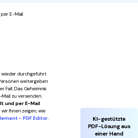
den Sie die leistungsstärksten und einfachsten PDF-
 per E-Mail
ols herunter.
r wieder durchgeführt
 Personen weitergeben
r Fall. Das Geheimnis
-Mail zu versenden.
lt und per E-Mail
 wir Ihnen zeigen, wie
ement - PDF Editor
.
KI-gestützte
PDF-Lösung aus
einer Hand