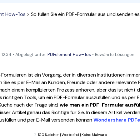
Alle Produkte ansehen
La
Alle PDF-Funktionen
nt How-Tos
> So füllen Sie ein PDF-Formular aus und senden es
To
12:34 • Abgelegt unter:
PDFelement How-Tos
• Bewährte Lösungen
Formularen ist ein Vorgang, der in diversen Institutionen imme
nn Sie es per E-Mail an Kunden, Freunde oder andere relevante
ach einem komplizierten Prozess anhören, aber das ist nicht de
 richtigen Tools, um ein PDF-Formular auszufüllen und es per E
 Suche nach der Frage sind,
wie man ein PDF-Formular ausfül
dieser Artikel genau das Richtige für Sie. In diesem Artikel werden
ausfüllen und per E-Mail versenden können
Wondershare PDFel
100% sicher | Werbefrei | Keine Malware