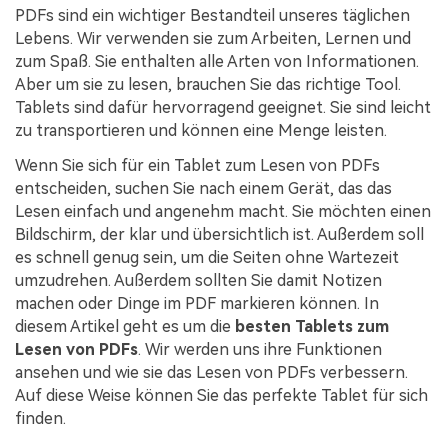
Kontakt zum Support
PDF OCR
PDFs sind ein wichtiger Bestandteil unseres täglichen
Lebens. Wir verwenden sie zum Arbeiten, Lernen und
Was ist NEU
PDF-Daten extrahieren
zum Spaß. Sie enthalten alle Arten von Informationen.
Aber um sie zu lesen, brauchen Sie das richtige Tool.
PDF freigeben
Benutzerhandbuch
Tablets sind dafür hervorragend geeignet. Sie sind leicht
eSign PDFs rechtmäßig
PDFelement für Windows
zu transportieren und können eine Menge leisten.
Neu
Wenn Sie sich für ein Tablet zum Lesen von PDFs
PDFelement für Mac
Branchen
entscheiden, suchen Sie nach einem Gerät, das das
PDFelement für iOS
Bildung
Lesen einfach und angenehm macht. Sie möchten einen
Bildschirm, der klar und übersichtlich ist. Außerdem soll
PDFelement für Android
IT-Dienstleistung
es schnell genug sein, um die Seiten ohne Wartezeit
Mehr erfahren
umzudrehen. Außerdem sollten Sie damit Notizen
Rechtliches
machen oder Dinge im PDF markieren können. In
Bewertungen
Gesundheitswesen
diesem Artikel geht es um die
besten Tablets zum
Sehen Sie, was unsere Nutzer sagen.
Lesen von PDFs
. Wir werden uns ihre Funktionen
Finanzen
ansehen und wie sie das Lesen von PDFs verbessern.
Kostenlose PDF-Vorlagen
Regierung
Auf diese Weise können Sie das perfekte Tablet für sich
Bearbeiten, Drucken und Anpassen von kostenlosen Vorlagen.
finden.
Veröffentlichung
PDF-Wissen