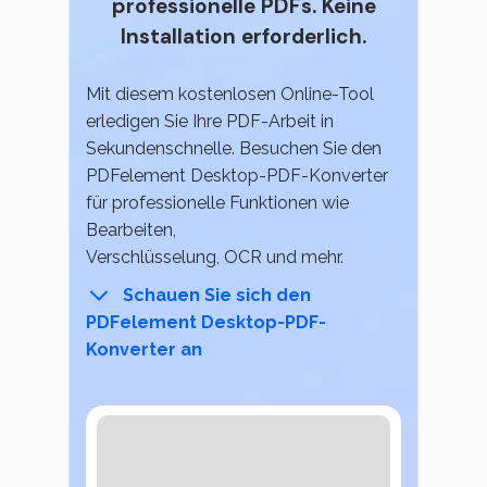
professionelle PDFs. Keine
Persönliche Benutzer
Signatur Tipps
Installation erforderlich.
Online PDF Tools
PDF konvertieren
PDF wie Word bearbeiten
PDF zu Word
PDF bearbeiten
Mit diesem kostenlosen Online-Tool
Konvertierung Tipps
PDF komprimieren
erledigen Sie Ihre PDF-Arbeit in
PDF komprimieren
Sekundenschnelle. Besuchen Sie den
Komprimieren Tipps
PDF zusammenfügen
PDFelement Desktop-PDF-Konverter
PDF organisieren
für professionelle Funktionen wie
Word zu PDF
Weitere Themen finden
PDF zuschneiden
Bearbeiten,
Verschlüsselung, OCR und mehr.
Weitere Online-Tools
Professionelle Anwender
Warum PDFelement
Schauen Sie sich den
PDF Formular
Kundengeschichten
PDFelement Desktop-PDF-
Konverter an
PDF Signieren
PDF-Software-Vergleich
PDF schützen
G2 Awards
PDF Stapelbearbeiten
Bessere Nutzung