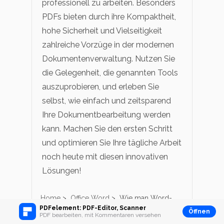
professionell zu arbeiten. Besonders
PDFs bieten durch ihre Kompaktheit,
hohe Sicherheit und Vielseitigkeit
zahlreiche Vorzüge in der modernen
Dokumentenverwaltung. Nutzen Sie
die Gelegenheit, die genannten Tools
auszuprobieren, und erleben Sie
selbst, wie einfach und zeitsparend
Ihre Dokumentbearbeitung werden
kann. Machen Sie den ersten Schritt
und optimieren Sie Ihre tägliche Arbeit
noch heute mit diesen innovativen
Lösungen!
Home
>
Office Word
>
Wie man Word-
Dokumente online öffnet und bearbeitet: 4
PDFelement: PDF-Editor, Scanner
Öffnen
PDF bearbeiten, mit Kommentaren versehen
kostenlose Tools und PDF-Lösungen