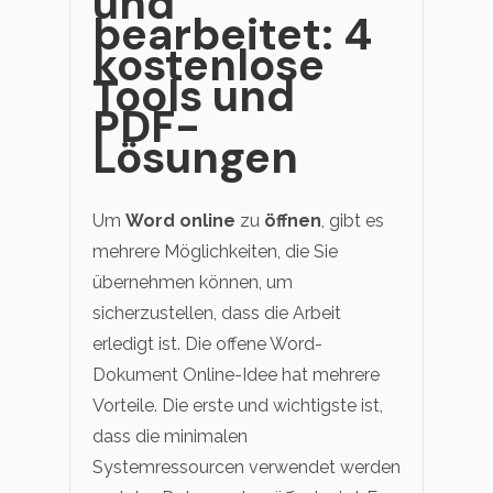
und
Veröffentlichung
bearbeitet: 4
Bearbeiten, Drucken und Anpassen von kostenlosen 
kostenlose
Freiberufler
PDF-Wissen
Tools und
PDF-bezogene Informationen, die Sie benötigen.
PDF-
Alle PDF-Funktionen
Lösungen
Download-Zentrum
Laden Sie die leistungsstärksten und einfachsten PDF
Um
Word online
zu
öffnen
, gibt es
mehrere Möglichkeiten, die Sie
übernehmen können, um
sicherzustellen, dass die Arbeit
erledigt ist. Die offene Word-
Dokument Online-Idee hat mehrere
Vorteile. Die erste und wichtigste ist,
dass die minimalen
Systemressourcen verwendet werden