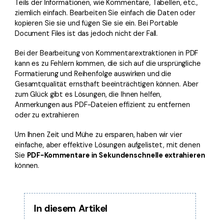
Teils der Informationen, wie Kommentare, Tabellen, etc.,
Freiberufler
PDF-bezogene Informationen, die Sie benötigen.
ziemlich einfach. Bearbeiten Sie einfach die Daten oder
kopieren Sie sie und fügen Sie sie ein. Bei Portable
Download-Zentrum
Document Files ist das jedoch nicht der Fall.
Alle PDF-Funktionen
Laden Sie die leistungsstärksten und einfachsten PDF-Tools h
Bei der Bearbeitung von Kommentarextraktionen in PDF
kann es zu Fehlern kommen, die sich auf die ursprüngliche
Formatierung und Reihenfolge auswirken und die
Gesamtqualität ernsthaft beeinträchtigen können. Aber
zum Glück gibt es Lösungen, die Ihnen helfen,
Anmerkungen aus PDF-Dateien effizient zu entfernen
oder zu extrahieren
Um Ihnen Zeit und Mühe zu ersparen, haben wir vier
einfache, aber effektive Lösungen aufgelistet, mit denen
Sie
PDF-Kommentare in Sekundenschnelle extrahieren
können.
In diesem Artikel