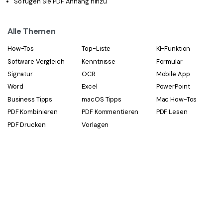
So fügen Sie PDF Anhang hinzu
Alle Themen
How-Tos
Top-Liste
KI-Funktion
Software Vergleich
Kenntnisse
Formular
Signatur
OCR
Mobile App
Word
Excel
PowerPoint
Business Tipps
macOS Tipps
Mac How-Tos
PDF Kombinieren
PDF Kommentieren
PDF Lesen
PDF Drucken
Vorlagen