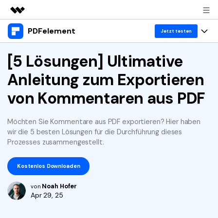
PDFelement
Top-Produkte
Jetzt testen
KI-gestützte digitale Kreativität
Produkte
[5 Lösungen] Ultimative
Business
Dienstprogramme
Anleitung zum Exportieren
Überblick
Desktop
Lösungen
Über uns
Lösungen
von Kommentaren aus PDF
PDFelement für Windows
Benutzer im Bildungswesen
Ressourcen
Presseraum
PDFelement für Mac
PDF lesen
Möchten Sie Kommentare aus PDF exportieren? Hier haben
Heiße Themen
Business
Shop
wir die 5 besten Lösungen für die Durchführung dieses
Mobile App
PDF kommentieren
Prozesses zusammengestellt.
Top PDF-Software
Support
KMU von 1-10p
PDFelement für iPhone/iPad
Anmelden
Jetzt kaufen
PDF erstellen
How-Tos
Kostenlos Downloaden
PDFelement für Android
PDF kombinieren
Mac-Software
10p+ Unternehmen
Noah Hofer
von
Apr 29, 25
PDF drucken
Cloud
OCR PDF Tipps