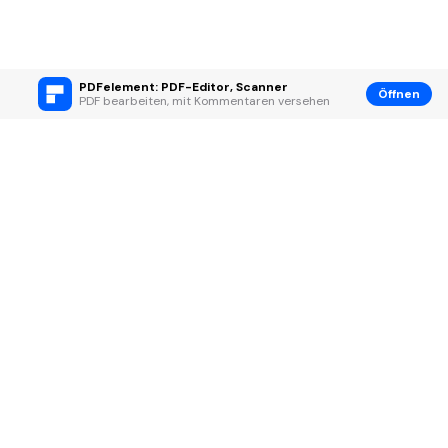
PDFelement: PDF-Editor, Scanner
Öffnen
PDF bearbeiten, mit Kommentaren versehen
Hero Produkte
Wondershare
KI entdecken
Hilfe-Center