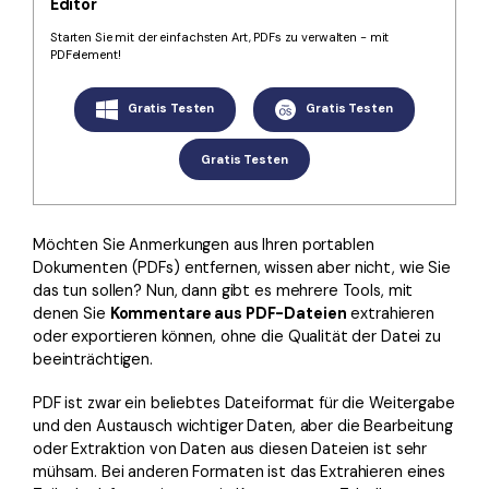
Editor
Kontakt zum Support
PDF OCR
Starten Sie mit der einfachsten Art, PDFs zu verwalten - mit
Was ist NEU
PDF-Daten extrahieren
PDFelement!
PDF freigeben
Benutzerhandbuch
Gratis Testen
Gratis Testen
eSign PDFs rechtmäßig
PDFelement für Windows
Neu
Gratis Testen
PDFelement für Mac
Branchen
PDFelement für iOS
Bildung
Möchten Sie Anmerkungen aus Ihren portablen
PDFelement für Android
Dokumenten (PDFs) entfernen, wissen aber nicht, wie Sie
IT-Dienstleistung
das tun sollen? Nun, dann gibt es mehrere Tools, mit
Mehr erfahren
Rechtliches
denen Sie
Kommentare aus PDF-Dateien
extrahieren
oder exportieren können, ohne die Qualität der Datei zu
Bewertungen
Gesundheitswesen
beeinträchtigen.
Sehen Sie, was unsere Nutzer sagen.
Finanzen
PDF ist zwar ein beliebtes Dateiformat für die Weitergabe
Kostenlose PDF-Vorlagen
und den Austausch wichtiger Daten, aber die Bearbeitung
Regierung
Bearbeiten, Drucken und Anpassen von kostenlosen Vorlagen.
oder Extraktion von Daten aus diesen Dateien ist sehr
Veröffentlichung
mühsam. Bei anderen Formaten ist das Extrahieren eines
PDF-Wissen