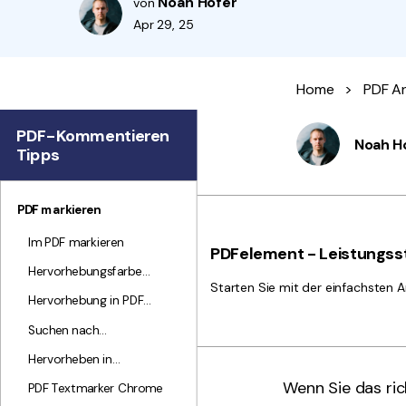
Noah Hofer
von
Apr 29, 25
Home
>
PDF A
PDF-Kommentieren
Noah H
Tipps
PDF markieren
Im PDF markieren
PDFelement - Leistungsst
Hervorhebungsfarbe
Starten Sie mit der einfachsten A
ändern
Hervorhebung in PDF
aufheben
Suchen nach
hervorgehobenem Text
Hervorheben in
gescannter PDF
Wenn Sie das ri
PDF Textmarker Chrome