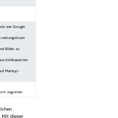
ools wie Google
 reibungslosen
d Bilder zu
us bildbasierten
 auf Markup-
orm zugreifen.
lichen
 Mit dieser