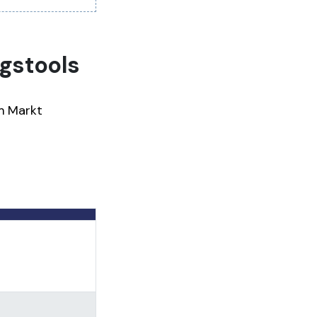
ngstools
em Markt