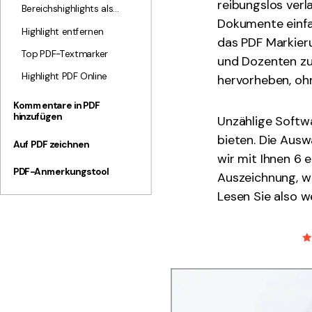
reibungslos verl
Bereichshighlights als
Dokumente einfa
PDF
Highlight entfernen
das PDF Markieru
Top PDF-Textmarker
und Dozenten zu
Highlight PDF Online
hervorheben, oh
Kommentare in PDF
hinzufügen
Unzählige Softw
bieten. Die Ausw
Auf PDF zeichnen
wir mit Ihnen 6 
PDF-Anmerkungstool
Auszeichnung, w
Lesen Sie also w