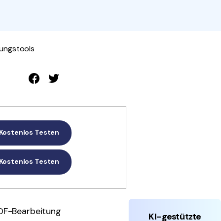
den Sie die leistungsstärksten und einfachsten PDF-
ols herunter.
rungstools
Kostenlos Testen
Kostenlos Testen
PDF-Bearbeitung
KI-gestützte