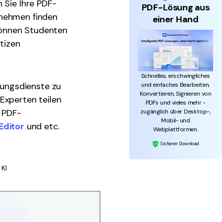
 Sie Ihre PDF-
PDF-Lösung aus
rnehmen finden
einer Hand
 können Studenten
tizen
Schnelles, erschwingliches
ungsdienste zu
und einfaches Bearbeiten,
Konvertieren, Signieren von
Experten teilen
PDFs und vieles mehr -
e PDF-
zugänglich über Desktop-,
Mobil- und
Editor
und etc.
Webplattformen.
Sicherer Download
 KI