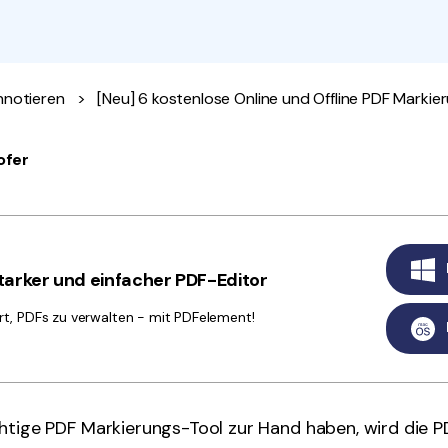
Alle Produkte ansehen
La
Alle PDF-Funktionen
To
nnotieren
>
[Neu] 6 kostenlose Online und Offline PDF Markie
ofer
arker und einfacher PDF-Editor
rt, PDFs zu verwalten - mit PDFelement!
chtige PDF Markierungs-Tool zur Hand haben, wird die 