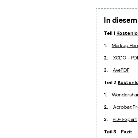
In diesem
Teil 1
Kostenlo
1.
Markup Her
2.
XODO - PDF
3.
AvePDF
Teil 2
Kostenlo
1.
Wondershar
2.
Acrobat P
3.
PDF Expert
Teil 3
Fazit