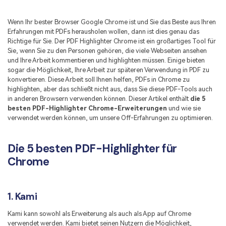
Kontakt zum Support
PDF OCR
Was ist NEU
Wenn Ihr bester Browser Google Chrome ist und Sie das Beste aus Ihren
PDF-Daten extrahieren
Erfahrungen mit PDFs herausholen wollen, dann ist dies genau das
Richtige für Sie. Der PDF Highlighter Chrome ist ein großartiges Tool für
PDF freigeben
Benutzerhandbuch
Sie, wenn Sie zu den Personen gehören, die viele Webseiten ansehen
und Ihre Arbeit kommentieren und highlighten müssen. Einige bieten
eSign PDFs rechtmäßig
PDFelement für Windows
Neu
sogar die Möglichkeit, Ihre Arbeit zur späteren Verwendung in PDF zu
konvertieren. Diese Arbeit soll Ihnen helfen, PDFs in Chrome zu
PDFelement für Mac
Branchen
highlighten, aber das schließt nicht aus, dass Sie diese PDF-Tools auch
in anderen Browsern verwenden können. Dieser Artikel enthält
die 5
PDFelement für iOS
Bildung
besten PDF-Highlighter Chrome-Erweiterungen
und wie sie
verwendet werden können, um unsere Off-Erfahrungen zu optimieren.
PDFelement für Android
IT-Dienstleistung
Mehr erfahren
Rechtliches
Die 5 besten PDF-Highlighter für
Bewertungen
Chrome
Gesundheitswesen
Sehen Sie, was unsere Nutzer sagen.
Finanzen
Kostenlose PDF-Vorlagen
1. Kami
Regierung
Bearbeiten, Drucken und Anpassen von kostenlosen Vorlagen.
Kami kann sowohl als Erweiterung als auch als App auf Chrome
Veröffentlichung
PDF-Wissen
verwendet werden. Kami bietet seinen Nutzern die Möglichkeit,