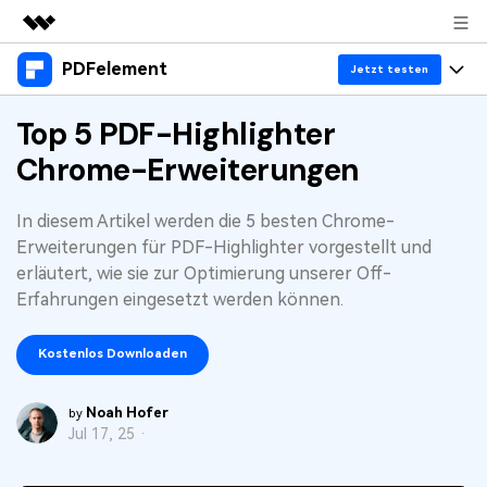
PDFelement
Top-Produkte
Jetzt testen
KI-gestützte digitale Kreativität
Produkte
Top 5 PDF-Highlighter
Business
Dienstprogramme
Chrome-Erweiterungen
Überblick
Desktop
Lösungen
Über uns
Lösungen
PDFelement für Windows
In diesem Artikel werden die 5 besten Chrome-
Benutzer im Bildungswesen
Ressourcen
Presseraum
Erweiterungen für PDF-Highlighter vorgestellt und
PDFelement für Mac
PDF lesen
erläutert, wie sie zur Optimierung unserer Off-
Heiße Themen
Business
Shop
Erfahrungen eingesetzt werden können.
Mobile App
PDF kommentieren
Top PDF-Software
Support
KMU von 1-10p
PDFelement für iPhone/iPad
Anmelden
Jetzt kaufen
Kostenlos Downloaden
PDF erstellen
How-Tos
PDFelement für Android
PDF kombinieren
Mac-Software
10p+ Unternehmen
Noah Hofer
by
Jul 17, 25 ·
PDF drucken
Cloud
OCR PDF Tipps