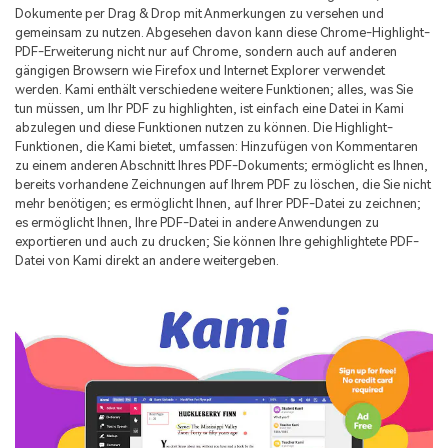
Dokumente per Drag & Drop mit Anmerkungen zu versehen und
Freiberufler
PDF-bezogene Informationen, die Sie benötigen.
gemeinsam zu nutzen. Abgesehen davon kann diese Chrome-Highlight-
PDF-Erweiterung nicht nur auf Chrome, sondern auch auf anderen
Download-Zentrum
gängigen Browsern wie Firefox und Internet Explorer verwendet
Alle PDF-Funktionen
Laden Sie die leistungsstärksten und einfachsten PDF-Tools h
werden. Kami enthält verschiedene weitere Funktionen; alles, was Sie
tun müssen, um Ihr PDF zu highlighten, ist einfach eine Datei in Kami
abzulegen und diese Funktionen nutzen zu können. Die Highlight-
Funktionen, die Kami bietet, umfassen: Hinzufügen von Kommentaren
zu einem anderen Abschnitt Ihres PDF-Dokuments; ermöglicht es Ihnen,
bereits vorhandene Zeichnungen auf Ihrem PDF zu löschen, die Sie nicht
mehr benötigen; es ermöglicht Ihnen, auf Ihrer PDF-Datei zu zeichnen;
es ermöglicht Ihnen, Ihre PDF-Datei in andere Anwendungen zu
exportieren und auch zu drucken; Sie können Ihre gehighlightete PDF-
Datei von Kami direkt an andere weitergeben.