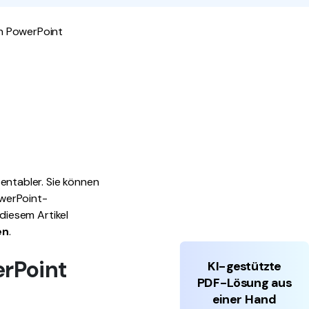
den Sie die leistungsstärksten und einfachsten PDF-
in PowerPoint
ols herunter.
entabler. Sie können
owerPoint-
 diesem Artikel
en
.
erPoint
KI-gestützte
PDF-Lösung aus
einer Hand