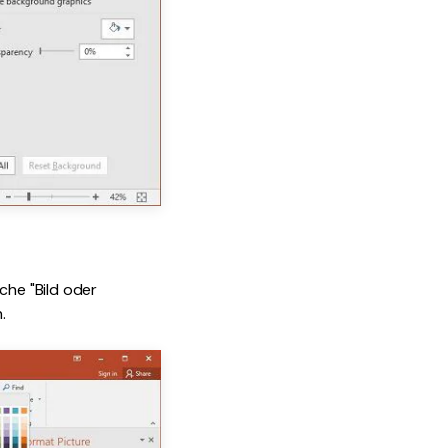
che "Bild oder
.