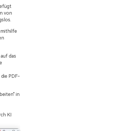
efügt
en von
slos.
mithilfe
en
auf das
e
 die PDF-
eiten" in
ch KI