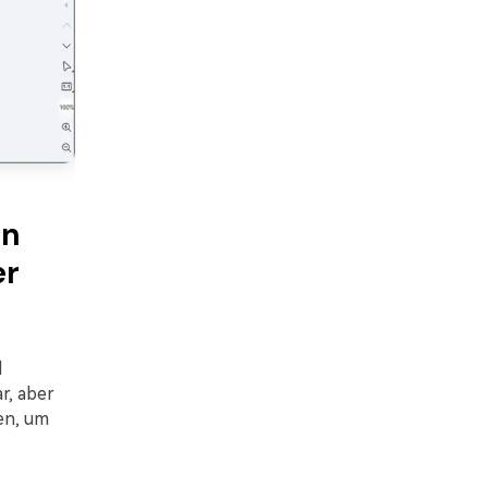
on
er
d
r, aber
en, um