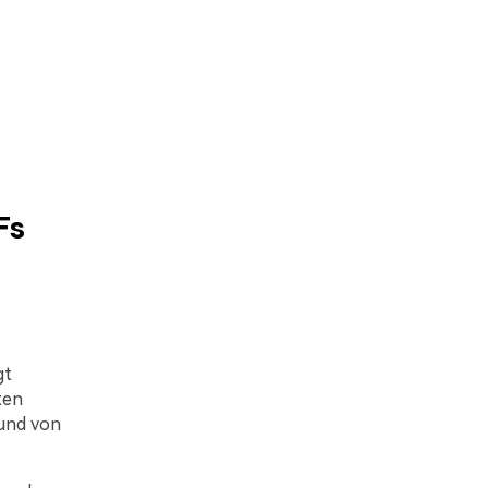
Fs
gt
ten
 und von