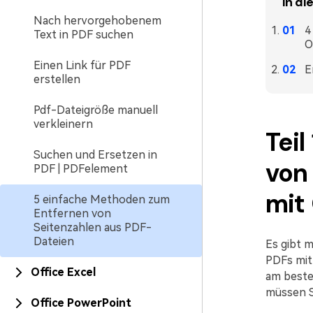
In di
Nach hervorgehobenem
4
Text in PDF suchen
O
Einen Link für PDF
E
erstellen
Pdf-Dateigröße manuell
verkleinern
Tei
Suchen und Ersetzen in
von
PDF | PDFelement
mit
5 einfache Methoden zum
Entfernen von
Seitenzahlen aus PDF-
Dateien
Es gibt 
PDFs mit
Office Excel
am besten
müssen S
Office PowerPoint