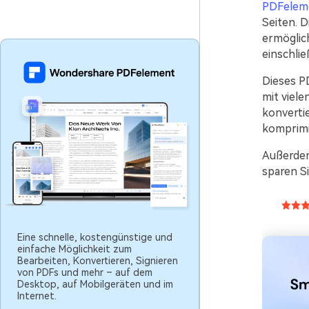
PDFelem
Seiten. 
ermöglic
einschlie
Dieses PD
mit viel
konverti
komprimi
Außerdem
sparen Si
Eine schnelle, kostengünstige und
einfache Möglichkeit zum
Bearbeiten, Konvertieren, Signieren
von PDFs und mehr – auf dem
Desktop, auf Mobilgeräten und im
Internet.