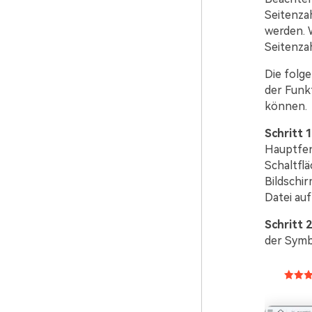
Seitenza
werden. 
Seitenzah
Die folge
der Funk
können.
Schritt 1
Hauptfens
Schaltfl
Bildschir
Datei auf
Schritt 2
der Symbo