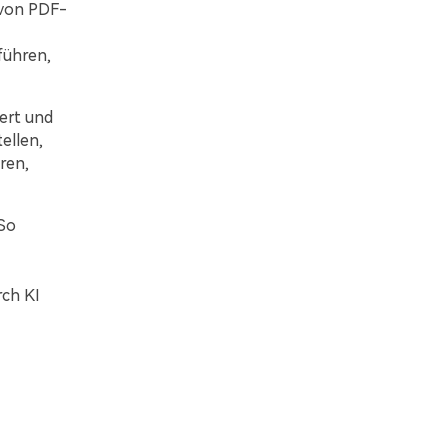
 von PDF-
führen,
ert und
ellen,
ren,
So
ch KI