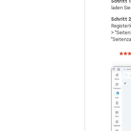
Schritt 1
laden Si
Schritt 2
Register
> "Seite
"Seitenza