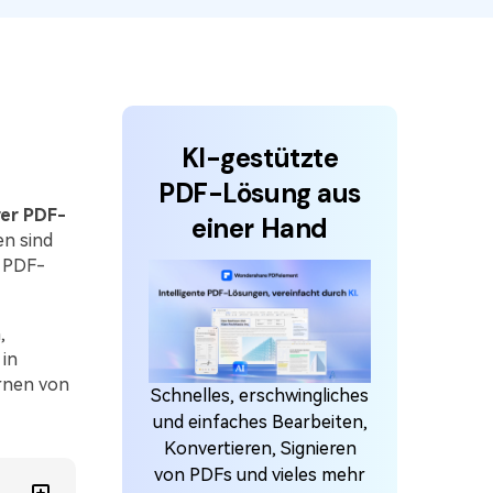
den Sie die leistungsstärksten und einfachsten
F-Tools herunter.
KI-gestützte
PDF-Lösung aus
er PDF-
einer Hand
en sind
n PDF-
,
 in
rnen von
Schnelles, erschwingliches
und einfaches Bearbeiten,
Konvertieren, Signieren
von PDFs und vieles mehr