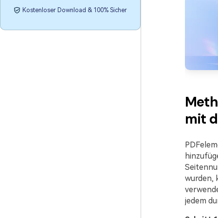
Kostenloser Download & 100% Sicher
Meth
mit d
PDFelemen
hinzufüg
Seitennu
wurden, 
verwenden
jedem du