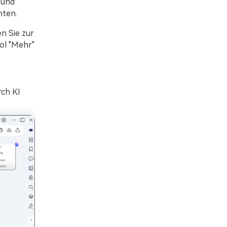
 und
hten.
n Sie zur
ol "Mehr"
ch KI