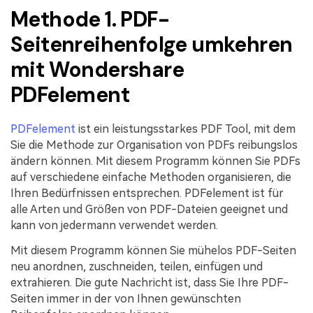
Methode 1. PDF-
Freiberufler
PDF-bezogene Informationen, die Sie benötigen.
Seitenreihenfolge umkehren
Download-Zentrum
Alle PDF-Funktionen
Laden Sie die leistungsstärksten und einfachsten PDF-Tools h
mit Wondershare
PDFelement
PDFelement
ist ein leistungsstarkes PDF Tool, mit dem
Sie die Methode zur Organisation von PDFs reibungslos
ändern können. Mit diesem Programm können Sie PDFs
auf verschiedene einfache Methoden organisieren, die
Ihren Bedürfnissen entsprechen. PDFelement ist für
alle Arten und Größen von PDF-Dateien geeignet und
kann von jedermann verwendet werden.
Mit diesem Programm können Sie mühelos PDF-Seiten
neu anordnen, zuschneiden, teilen, einfügen und
extrahieren. Die gute Nachricht ist, dass Sie Ihre PDF-
Seiten immer in der von Ihnen gewünschten