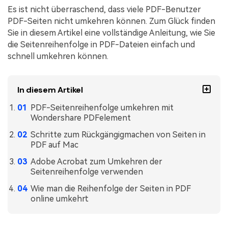
Kontakt zum Support
PDF OCR
Es ist nicht überraschend, dass viele PDF-Benutzer
PDF-Seiten nicht umkehren können. Zum Glück finden
Was ist NEU
PDF-Daten extrahieren
Sie in diesem Artikel eine vollständige Anleitung, wie Sie
PDF freigeben
die Seitenreihenfolge in PDF-Dateien einfach und
Benutzerhandbuch
schnell umkehren können.
eSign PDFs rechtmäßig
PDFelement für Windows
Neu
PDFelement für Mac
Branchen
In diesem Artikel
PDFelement für iOS
Bildung
PDF-Seitenreihenfolge umkehren mit
Wondershare PDFelement
PDFelement für Android
IT-Dienstleistung
Schritte zum Rückgängigmachen von Seiten in
Mehr erfahren
Rechtliches
PDF auf Mac
Bewertungen
Adobe Acrobat zum Umkehren der
Gesundheitswesen
Seitenreihenfolge verwenden
Sehen Sie, was unsere Nutzer sagen.
Finanzen
Wie man die Reihenfolge der Seiten in PDF
Kostenlose PDF-Vorlagen
online umkehrt
Regierung
Bearbeiten, Drucken und Anpassen von kostenlosen Vorlagen.
Veröffentlichung
PDF-Wissen