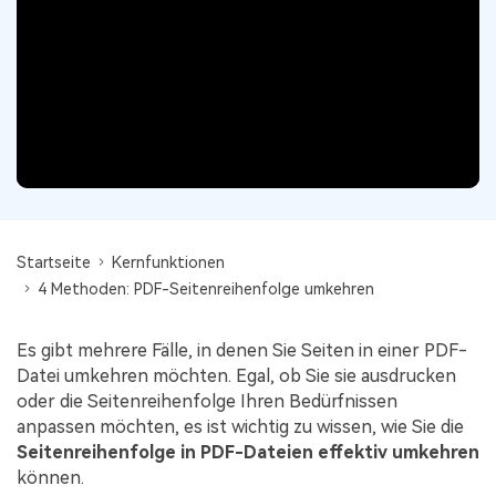
Signatur Tipps
PDFelement Cloud
Persönliche Benutzer
PDF wie Word bearbeiten
PDF konvertieren
Online PDF Tools
Konvertierung Tipps
PDF bearbeiten
PDF zu Word
Komprimieren Tipps
PDF komprimieren
PDF komprimieren
Weitere Themen finden
PDF organisieren
PDF zusammenfügen
PDF zuschneiden
Word zu PDF
Warum PDFelement
Startseite
Kernfunktionen
Professionelle Anwender
Weitere Online-Tools
Kundengeschichten
4 Methoden: PDF-Seitenreihenfolge umkehren
PDF-Software-Vergleich
PDF Formular
Es gibt mehrere Fälle, in denen Sie Seiten in einer PDF-
G2 Awards
PDF Signieren
Datei umkehren möchten. Egal, ob Sie sie ausdrucken
oder die Seitenreihenfolge Ihren Bedürfnissen
PDF schützen
Bessere Nutzung
anpassen möchten, es ist wichtig zu wissen, wie Sie die
Seitenreihenfolge in PDF-Dateien effektiv umkehren
PDF Stapelbearbeiten
Technische Daten
können.