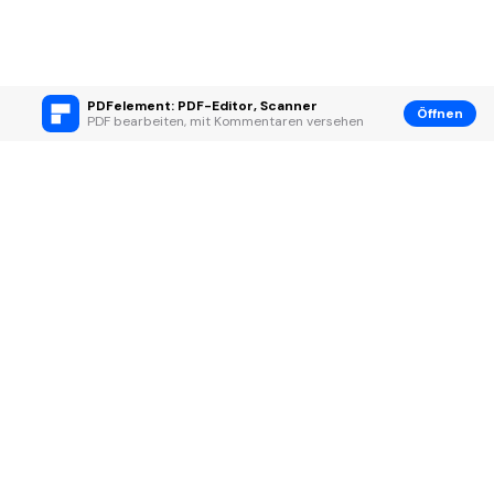
PDFelement: PDF-Editor, Scanner
Öffnen
PDF bearbeiten, mit Kommentaren versehen
Hero Produkte
Wondershare
KI entdecken
Hilfe-Center