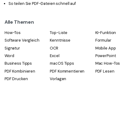
So teilen Sie PDF-Dateien schnell auf
Alle Themen
How-Tos
Top-Liste
KI-Funktion
Software Vergleich
Kenntnisse
Formular
Signatur
OCR
Mobile App
Word
Excel
PowerPoint
Business Tipps
macOS Tipps
Mac How-Tos
PDF Kombinieren
PDF Kommentieren
PDF Lesen
PDF Drucken
Vorlagen