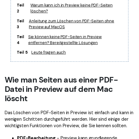
Teil
Warum kann ich in Preview keine PDF-Seiten
Freiberufler
PDF-bezogene Informationen, die Sie benötigen.
2
löschen?
Download-Zentrum
Teil
Anleitung zum Löschen von PDF-Seiten ohne
Alle PDF-Funktionen
Laden Sie die leistungsstärksten und einfachsten PDF-Tools h
3
Preview auf MacOS
Teil
Sie können keine PDF-Seiten in Preview
4
entfernen? Bereitgestellte Lösungen
Teil 5
Leute fragen auch
Wie man Seiten aus einer PDF-
Datei in Preview auf dem Mac
löscht
Das Löschen von PDF-Seiten in Preview ist einfach und kann in
wenigen Schritten durchgeführt werden. Hier sind einige der
wichtigsten Funktionen von Preview, die Sie kennen sollten.
PDF-Bearbeitung
- Preview kann grundlegende