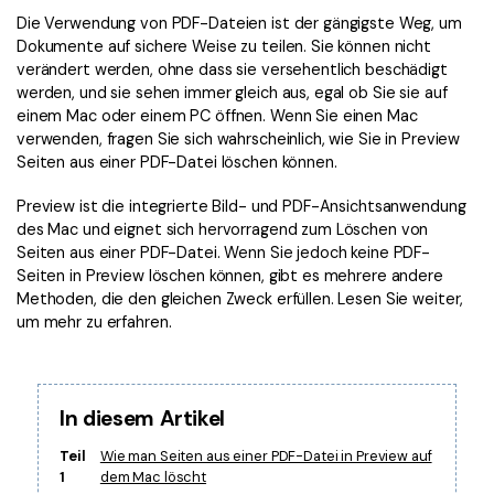
Kontakt zum Support
PDF OCR
Die Verwendung von PDF-Dateien ist der gängigste Weg, um
Was ist NEU
Dokumente auf sichere Weise zu teilen. Sie können nicht
PDF-Daten extrahieren
verändert werden, ohne dass sie versehentlich beschädigt
werden, und sie sehen immer gleich aus, egal ob Sie sie auf
PDF freigeben
Benutzerhandbuch
einem Mac oder einem PC öffnen. Wenn Sie einen Mac
eSign PDFs rechtmäßig
verwenden, fragen Sie sich wahrscheinlich, wie Sie in Preview
PDFelement für Windows
Neu
Seiten aus einer PDF-Datei löschen können.
PDFelement für Mac
Branchen
Preview ist die integrierte Bild- und PDF-Ansichtsanwendung
PDFelement für iOS
des Mac und eignet sich hervorragend zum Löschen von
Bildung
Seiten aus einer PDF-Datei. Wenn Sie jedoch keine PDF-
PDFelement für Android
IT-Dienstleistung
Seiten in Preview löschen können, gibt es mehrere andere
Methoden, die den gleichen Zweck erfüllen. Lesen Sie weiter,
Mehr erfahren
Rechtliches
um mehr zu erfahren.
Bewertungen
Gesundheitswesen
Sehen Sie, was unsere Nutzer sagen.
Finanzen
In diesem Artikel
Kostenlose PDF-Vorlagen
Regierung
Bearbeiten, Drucken und Anpassen von kostenlosen Vorlagen.
Teil
Wie man Seiten aus einer PDF-Datei in Preview auf
Veröffentlichung
1
dem Mac löscht
PDF-Wissen