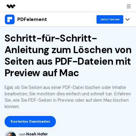
PDFelement
Top-Produkte
Jetzt testen
KI-gestützte digitale Kreativität
Produkte
Schritt-für-Schritt-
Business
Dienstprogramme
Anleitung zum Löschen von
Überblick
Desktop
Lösungen
Über uns
Lösungen
Seiten aus PDF-Dateien mit
PDFelement für Windows
Benutzer im Bildungswesen
Ressourcen
Presseraum
Preview auf Mac
PDFelement für Mac
PDF lesen
Heiße Themen
Business
Shop
Mobile App
Egal, ob Sie Seiten aus einer PDF-Datei löschen oder Inhalte
PDF kommentieren
Top PDF-Software
bearbeiten, Sie möchten dies einfach und schnell tun. Erfahren
Support
KMU von 1-10p
PDFelement für iPhone/iPad
Anmelden
Jetzt kaufen
PDF erstellen
Sie, wie Sie PDF-Seiten in Preview oder auf dem Mac löschen
How-Tos
können.
PDFelement für Android
PDF kombinieren
Mac-Software
10p+ Unternehmen
Kostenlos Downloaden
PDF drucken
Cloud
OCR PDF Tipps
Noah Hofer
von