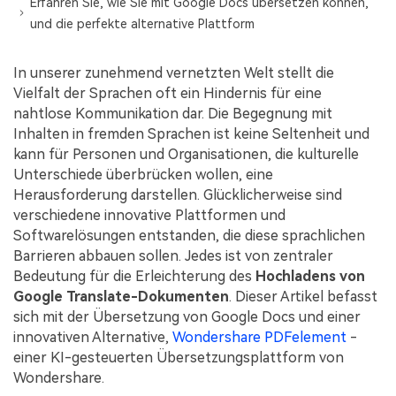
Erfahren Sie, wie Sie mit Google Docs übersetzen können,
Kontakt zum Support
PDF OCR
und die perfekte alternative Plattform
Was ist NEU
PDF-Daten extrahieren
In unserer zunehmend vernetzten Welt stellt die
PDF freigeben
Benutzerhandbuch
Vielfalt der Sprachen oft ein Hindernis für eine
eSign PDFs rechtmäßig
nahtlose Kommunikation dar. Die Begegnung mit
PDFelement für Windows
Neu
Inhalten in fremden Sprachen ist keine Seltenheit und
PDFelement für Mac
Branchen
kann für Personen und Organisationen, die kulturelle
Unterschiede überbrücken wollen, eine
PDFelement für iOS
Bildung
Herausforderung darstellen. Glücklicherweise sind
PDFelement für Android
verschiedene innovative Plattformen und
IT-Dienstleistung
Softwarelösungen entstanden, die diese sprachlichen
Mehr erfahren
Rechtliches
Barrieren abbauen sollen. Jedes ist von zentraler
Bedeutung für die Erleichterung des
Hochladens von
Bewertungen
Gesundheitswesen
Google Translate-Dokumenten
. Dieser Artikel befasst
Sehen Sie, was unsere Nutzer sagen.
sich mit der Übersetzung von Google Docs und einer
Finanzen
Kostenlose PDF-Vorlagen
innovativen Alternative,
Wondershare PDFelement
-
Regierung
einer KI-gesteuerten Übersetzungsplattform von
Bearbeiten, Drucken und Anpassen von kostenlosen Vorlagen.
Wondershare.
Veröffentlichung
PDF-Wissen