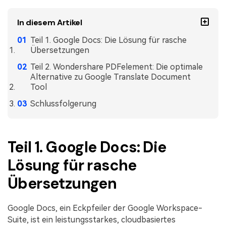
Freiberufler
PDF-bezogene Informationen, die Sie benötigen.
In diesem Artikel
Download-Zentrum
Teil 1. Google Docs: Die Lösung für rasche
Alle PDF-Funktionen
Laden Sie die leistungsstärksten und einfachsten PDF-Tools h
Übersetzungen
Teil 2. Wondershare PDFelement: Die optimale
Alternative zu Google Translate Document
Tool
Schlussfolgerung
Teil 1. Google Docs: Die
Lösung für rasche
Übersetzungen
Google Docs, ein Eckpfeiler der Google Workspace-
Suite, ist ein leistungsstarkes, cloudbasiertes