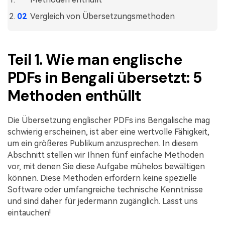
Freiberufler
PDF-bezogene Informationen, die Sie benötigen.
Vergleich von Übersetzungsmethoden
Download-Zentrum
Alle PDF-Funktionen
Laden Sie die leistungsstärksten und einfachsten PDF-Tools h
Teil 1. Wie man englische
PDFs in Bengali übersetzt: 5
Methoden enthüllt
Die Übersetzung englischer PDFs ins Bengalische mag
schwierig erscheinen, ist aber eine wertvolle Fähigkeit,
um ein größeres Publikum anzusprechen. In diesem
Abschnitt stellen wir Ihnen fünf einfache Methoden
vor, mit denen Sie diese Aufgabe mühelos bewältigen
können. Diese Methoden erfordern keine spezielle
Software oder umfangreiche technische Kenntnisse
und sind daher für jedermann zugänglich. Lasst uns
eintauchen!