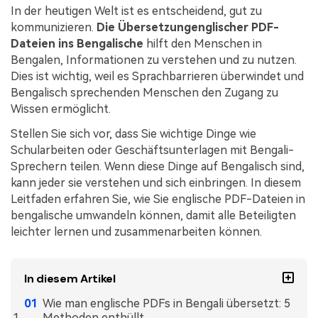
Kontakt zum Support
PDF OCR
In der heutigen Welt ist es entscheidend, gut zu
kommunizieren.
Die Übersetzungenglischer PDF-
Was ist NEU
PDF-Daten extrahieren
Dateien ins Bengalische
hilft den Menschen in
Bengalen, Informationen zu verstehen und zu nutzen.
PDF freigeben
Benutzerhandbuch
Dies ist wichtig, weil es Sprachbarrieren überwindet und
eSign PDFs rechtmäßig
PDFelement für Windows
Bengalisch sprechenden Menschen den Zugang zu
Neu
Wissen ermöglicht.
PDFelement für Mac
Branchen
Stellen Sie sich vor, dass Sie wichtige Dinge wie
PDFelement für iOS
Bildung
Schularbeiten oder Geschäftsunterlagen mit Bengali-
Sprechern teilen. Wenn diese Dinge auf Bengalisch sind,
PDFelement für Android
IT-Dienstleistung
kann jeder sie verstehen und sich einbringen. In diesem
Mehr erfahren
Leitfaden erfahren Sie, wie Sie englische PDF-Dateien in
Rechtliches
bengalische umwandeln können, damit alle Beteiligten
Bewertungen
Gesundheitswesen
leichter lernen und zusammenarbeiten können.
Sehen Sie, was unsere Nutzer sagen.
Finanzen
Kostenlose PDF-Vorlagen
In diesem Artikel
Regierung
Bearbeiten, Drucken und Anpassen von kostenlosen Vorlagen.
Wie man englische PDFs in Bengali übersetzt: 5
Veröffentlichung
PDF-Wissen
Methoden enthüllt