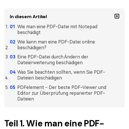
Freiberufler
PDF-bezogene Informationen, die Sie benötigen.
In diesem Artikel
Download-Zentrum
Alle PDF-Funktionen
Laden Sie die leistungsstärksten und einfachsten PDF-Tools h
Wie man eine PDF-Datei mit Notepad
beschädigt
Wie kann man eine PDF-Datei online
beschädigen?
Eine PDF-Datei durch Ändern der
Dateierweiterung beschädigen
Was Sie beachten sollten, wenn Sie PDF-
Dateien beschädigen
PDFelement - Der beste PDF-Viewer und
Editor zur Überprüfung reparierter PDF-
Dateien
Teil 1. Wie man eine PDF-