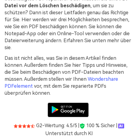
Kontakt zum Support
PDF OCR
Datei vor dem Löschen beschädigen
, um sie zu
schützen? Dann ist dieser Leitfaden genau das Richtige
Was ist NEU
PDF-Daten extrahieren
für Sie. Hier werden wir drei Möglichkeiten besprechen,
PDF freigeben
wie Sie ein PDF beschädigen können. Sie können die
Benutzerhandbuch
Notepad-App oder ein Online-Tool verwenden oder die
eSign PDFs rechtmäßig
PDFelement für Windows
Neu
Dateierweiterung ändern. Erfahren Sie unten mehr über
sie.
PDFelement für Mac
Branchen
Das ist nicht alles, was Sie in diesem Artikel finden
PDFelement für iOS
Bildung
können. Außerdem finden Sie hier Tipps und Hinweise,
die Sie beim Beschädigen von PDF-Dateien beachten
PDFelement für Android
IT-Dienstleistung
müssen. Außerdem stellen wir Ihnen
Wondershare
Mehr erfahren
PDFelement
vor, mit dem Sie reparierte PDFs
Rechtliches
überprüfen können.
Bewertungen
Gesundheitswesen
Sehen Sie, was unsere Nutzer sagen.
Finanzen
Kostenlose PDF-Vorlagen
Regierung
Bearbeiten, Drucken und Anpassen von kostenlosen Vorlagen.
G2-Wertung: 4.5/5 |
100 % Sicher |
Veröffentlichung
Unterstützt durch KI
PDF-Wissen