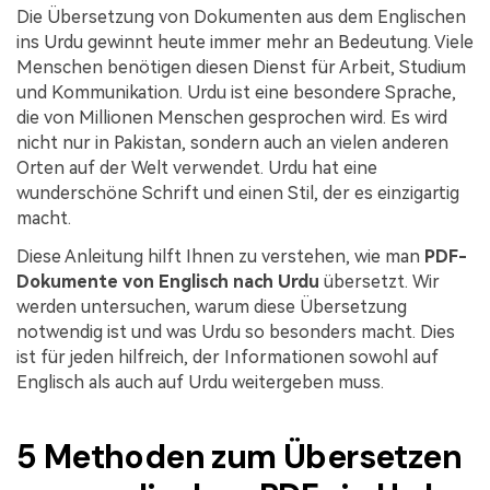
Kontakt zum Support
PDF OCR
Die Übersetzung von Dokumenten aus dem Englischen
ins Urdu gewinnt heute immer mehr an Bedeutung. Viele
Was ist NEU
PDF-Daten extrahieren
Menschen benötigen diesen Dienst für Arbeit, Studium
und Kommunikation. Urdu ist eine besondere Sprache,
PDF freigeben
Benutzerhandbuch
die von Millionen Menschen gesprochen wird. Es wird
eSign PDFs rechtmäßig
PDFelement für Windows
nicht nur in Pakistan, sondern auch an vielen anderen
Neu
Orten auf der Welt verwendet. Urdu hat eine
PDFelement für Mac
Branchen
wunderschöne Schrift und einen Stil, der es einzigartig
macht.
PDFelement für iOS
Bildung
Diese Anleitung hilft Ihnen zu verstehen, wie man
PDF-
PDFelement für Android
IT-Dienstleistung
Dokumente von Englisch nach Urdu
übersetzt. Wir
Mehr erfahren
werden untersuchen, warum diese Übersetzung
Rechtliches
notwendig ist und was Urdu so besonders macht. Dies
Bewertungen
Gesundheitswesen
ist für jeden hilfreich, der Informationen sowohl auf
Sehen Sie, was unsere Nutzer sagen.
Englisch als auch auf Urdu weitergeben muss.
Finanzen
Kostenlose PDF-Vorlagen
Regierung
Bearbeiten, Drucken und Anpassen von kostenlosen Vorlagen.
5 Methoden zum Übersetzen
Veröffentlichung
PDF-Wissen