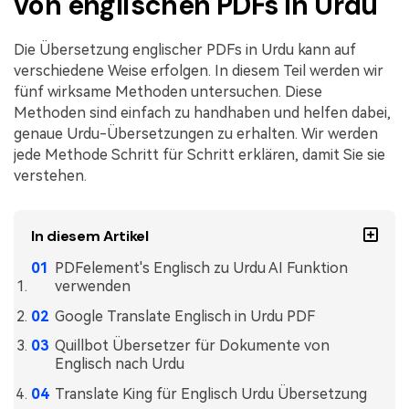
von englischen PDFs in Urdu
Freiberufler
PDF-bezogene Informationen, die Sie benötigen.
Die Übersetzung englischer PDFs in Urdu kann auf
Download-Zentrum
verschiedene Weise erfolgen. In diesem Teil werden wir
Alle PDF-Funktionen
Laden Sie die leistungsstärksten und einfachsten PDF-Tools h
fünf wirksame Methoden untersuchen. Diese
Methoden sind einfach zu handhaben und helfen dabei,
genaue Urdu-Übersetzungen zu erhalten. Wir werden
jede Methode Schritt für Schritt erklären, damit Sie sie
verstehen.
In diesem Artikel
PDFelement's Englisch zu Urdu AI Funktion
verwenden
Google Translate Englisch in Urdu PDF
Quillbot Übersetzer für Dokumente von
Englisch nach Urdu
Translate King für Englisch Urdu Übersetzung