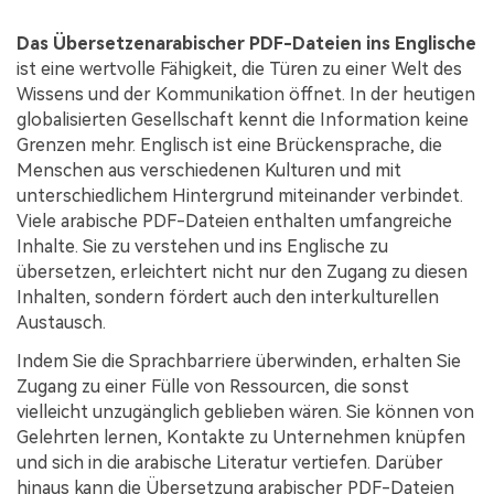
Kontakt zum Support
PDF OCR
Das Übersetzenarabischer PDF-Dateien ins Englische
Was ist NEU
PDF-Daten extrahieren
ist eine wertvolle Fähigkeit, die Türen zu einer Welt des
Wissens und der Kommunikation öffnet. In der heutigen
PDF freigeben
Benutzerhandbuch
globalisierten Gesellschaft kennt die Information keine
eSign PDFs rechtmäßig
PDFelement für Windows
Grenzen mehr. Englisch ist eine Brückensprache, die
Neu
Menschen aus verschiedenen Kulturen und mit
PDFelement für Mac
Branchen
unterschiedlichem Hintergrund miteinander verbindet.
Viele arabische PDF-Dateien enthalten umfangreiche
PDFelement für iOS
Bildung
Inhalte. Sie zu verstehen und ins Englische zu
PDFelement für Android
übersetzen, erleichtert nicht nur den Zugang zu diesen
IT-Dienstleistung
Inhalten, sondern fördert auch den interkulturellen
Mehr erfahren
Rechtliches
Austausch.
Bewertungen
Gesundheitswesen
Indem Sie die Sprachbarriere überwinden, erhalten Sie
Sehen Sie, was unsere Nutzer sagen.
Zugang zu einer Fülle von Ressourcen, die sonst
Finanzen
vielleicht unzugänglich geblieben wären. Sie können von
Kostenlose PDF-Vorlagen
Regierung
Gelehrten lernen, Kontakte zu Unternehmen knüpfen
Bearbeiten, Drucken und Anpassen von kostenlosen Vorlagen.
und sich in die arabische Literatur vertiefen. Darüber
Veröffentlichung
hinaus kann die Übersetzung arabischer PDF-Dateien
PDF-Wissen