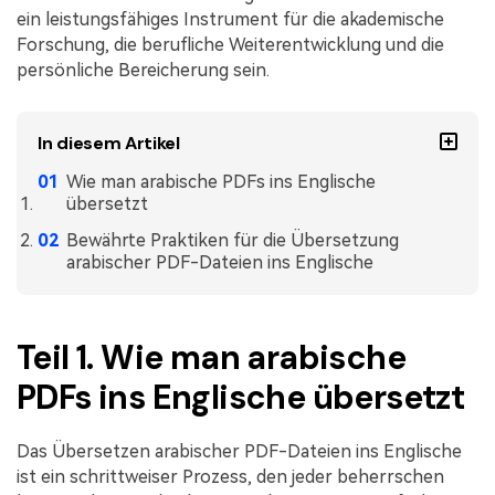
ein leistungsfähiges Instrument für die akademische
Freiberufler
PDF-bezogene Informationen, die Sie benötigen.
Forschung, die berufliche Weiterentwicklung und die
Download-Zentrum
persönliche Bereicherung sein.
Alle PDF-Funktionen
Laden Sie die leistungsstärksten und einfachsten PDF-Tools h
In diesem Artikel
Wie man arabische PDFs ins Englische
übersetzt
Bewährte Praktiken für die Übersetzung
arabischer PDF-Dateien ins Englische
Teil 1. Wie man arabische
PDFs ins Englische übersetzt
Das Übersetzen arabischer PDF-Dateien ins Englische
ist ein schrittweiser Prozess, den jeder beherrschen