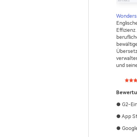
Wonders
Englisch
Effizienz
beruflic
bewältige
Übersetz
verwalte
und seine
Bewertu
● G2-Ein
● App St
● Google