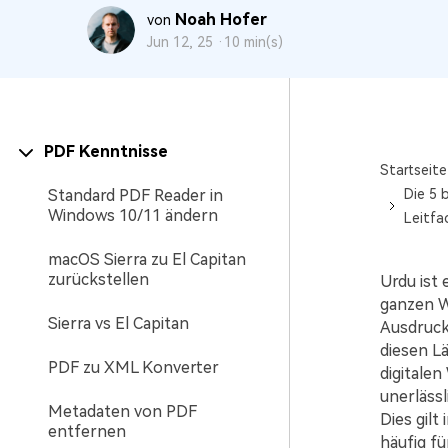
Noah Hofer
von
Jun 12, 25 ·
10 min(s)
PDF Kenntnisse
Startseite
Standard PDF Reader in
Die 5 
Windows 10/11 ändern
Leitfa
macOS Sierra zu El Capitan
zurückstellen
Urdu ist
ganzen We
Sierra vs El Capitan
Ausdruck.
diesen Lä
PDF zu XML Konverter
digitale
unerläss
Metadaten von PDF
Dies gil
entfernen
häufig f