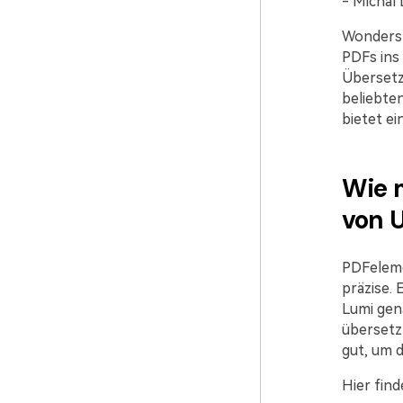
- Michal D
Wondersh
PDFs ins 
Übersetz
beliebte
bietet e
Wie 
von 
PDFeleme
präzise. 
Lumi gen
übersetzt
gut, um d
Hier fin