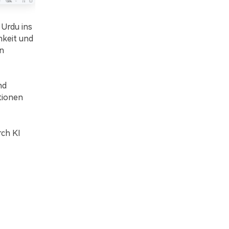
 Urdu ins
hkeit und
en
nd
tionen
ch KI