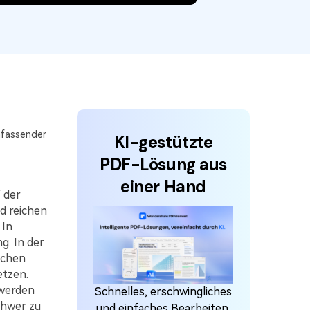
den Sie die leistungsstärksten und einfachsten
F-Tools herunter.
mfassender
KI-gestützte
PDF-Lösung aus
einer Hand
 der
d reichen
 In
g. In der
achen
etzen.
 werden
Schnelles, erschwingliches
chwer zu
und einfaches Bearbeiten,