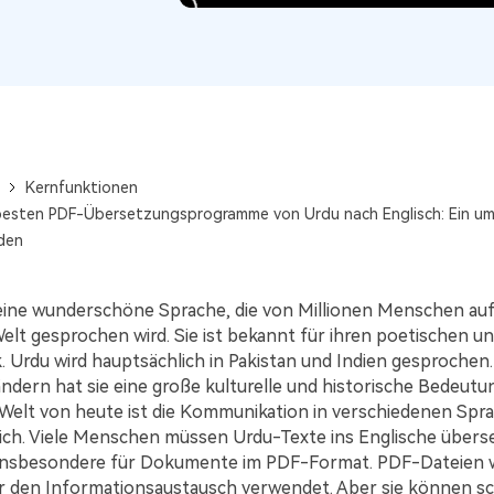
Alle Produkte ansehen
La
Alle PDF-Funktionen
PD
Kernfunktionen
besten PDF-Übersetzungsprogramme von Urdu nach Englisch: Ein u
den
 eine wunderschöne Sprache, die von Millionen Menschen auf
lt gesprochen wird. Sie ist bekannt für ihren poetischen un
 Urdu wird hauptsächlich in Pakistan und Indien gesprochen.
ndern hat sie eine große kulturelle und historische Bedeutun
n Welt von heute ist die Kommunikation in verschiedenen Spr
lich. Viele Menschen müssen Urdu-Texte ins Englische übers
t insbesondere für Dokumente im PDF-Format. PDF-Dateien
ür den Informationsaustausch verwendet. Aber sie können s