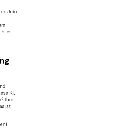
von Urdu
nem
ch, es
ung
und
iese KI,
? Ihre
s ist
ent: