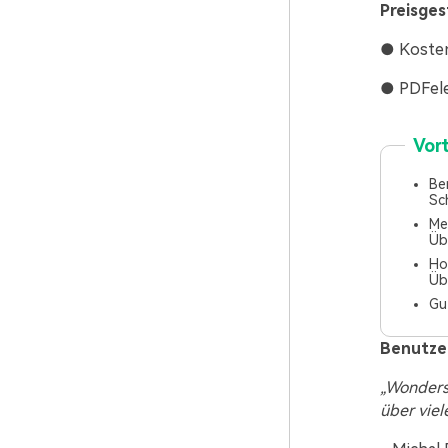
Preisges
● Kosten
● PDFele
Vort
Be
Sc
Me
Üb
Ho
Üb
Gu
Benutze
„Wonders
über viel