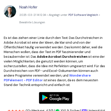
Kontakt zum Support
PDF OCR
Noah Hofer
Was ist NEU
PDF-Daten extrahieren
2025-03-21 14:12:34 • Abgelegt unter:
PDF Software Vergleich
•
PDF freigeben
Benutzerhandbuch
Bewährte Lösungen
eSign PDFs rechtmäßig
PDFelement für Windows
Neu
Es ist das ziehen einer Linie durch den Text. Das Durchstreichen in
PDFelement für Mac
Branchen
Adobe Acrobat ist eine der Ideen, die klar sind und von der
Öffentlichkeit häufig verwendet werden. Das kommt daher, weil die
PDFelement für iOS
Bildung
Menschen wollen, dass der Text im PDF faszinierender und
bezaubernder ist. Das
Adobe Acrobat Durchstreichen
ist eine der
PDFelement für Android
IT-Dienstleistung
vielen Möglichkeiten, die genutzt werden können, um
sicherzustellen, dass die Idee mit Perfektion umgesetzt wird. Für das
Mehr erfahren
Rechtliches
Durchstreichen von PDF- und Excel-Dokumenten können auch
andere Programme verwendet werden, und
Wondershare
Bewertungen
Gesundheitswesen
PDFelement - PDF Editor
ist eines davon, da es dem neuesten
Sehen Sie, was unsere Nutzer sagen.
Stand der Technik entspricht und einfach ist.
Finanzen
Kostenlose PDF-Vorlagen
Regierung
Bearbeiten, Drucken und Anpassen von kostenlosen Vorlagen.
Veröffentlichung
PDF-Wissen
G2-Wertung: 4.5/5 |
100 % Sicher |
Unterstützt