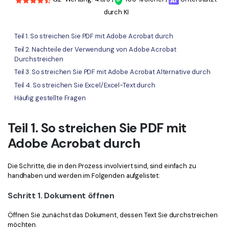
Freiberufler
PDF-bezogene Informationen, die Sie benötigen.
durch KI
Download-Zentrum
Teil 1. So streichen Sie PDF mit Adobe Acrobat durch
Alle PDF-Funktionen
Laden Sie die leistungsstärksten und einfachsten PDF-Tools h
Teil 2. Nachteile der Verwendung von Adobe Acrobat
Durchstreichen
Teil 3. So streichen Sie PDF mit Adobe Acrobat Alternative durch
Teil 4. So streichen Sie Excel/Excel-Text durch
Häufig gestellte Fragen
Teil 1. So streichen Sie PDF mit
Adobe Acrobat durch
Die Schritte, die in den Prozess involviert sind, sind einfach zu
handhaben und werden im Folgenden aufgelistet:
Schritt 1. Dokument öffnen
Öffnen Sie zunächst das Dokument, dessen Text Sie durchstreichen
möchten.