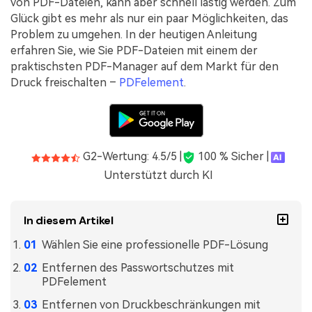
von PDF-Dateien, kann aber schnell lästig werden. Zum
Freiberufler
PDF-bezogene Informationen, die Sie benötigen.
Glück gibt es mehr als nur ein paar Möglichkeiten, das
Problem zu umgehen. In der heutigen Anleitung
Download-Zentrum
erfahren Sie, wie Sie PDF-Dateien mit einem der
Alle PDF-Funktionen
Laden Sie die leistungsstärksten und einfachsten PDF-Tools h
praktischsten PDF-Manager auf dem Markt für den
Druck freischalten –
PDFelement
.
G2-Wertung: 4.5/5 |
100 % Sicher |
Unterstützt durch KI
In diesem Artikel
Wählen Sie eine professionelle PDF-Lösung
Entfernen des Passwortschutzes mit
PDFelement
Entfernen von Druckbeschränkungen mit