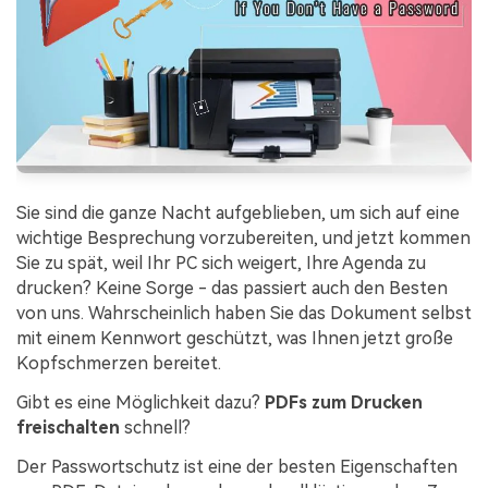
Kontakt zum Support
PDF OCR
Was ist NEU
PDF-Daten extrahieren
PDF freigeben
Benutzerhandbuch
eSign PDFs rechtmäßig
PDFelement für Windows
Neu
PDFelement für Mac
Branchen
Sie sind die ganze Nacht aufgeblieben, um sich auf eine
PDFelement für iOS
Bildung
wichtige Besprechung vorzubereiten, und jetzt kommen
PDFelement für Android
Sie zu spät, weil Ihr PC sich weigert, Ihre Agenda zu
IT-Dienstleistung
drucken? Keine Sorge - das passiert auch den Besten
Mehr erfahren
Rechtliches
von uns. Wahrscheinlich haben Sie das Dokument selbst
mit einem Kennwort geschützt, was Ihnen jetzt große
Bewertungen
Gesundheitswesen
Kopfschmerzen bereitet.
Sehen Sie, was unsere Nutzer sagen.
Finanzen
Gibt es eine Möglichkeit dazu?
PDFs zum Drucken
Kostenlose PDF-Vorlagen
freischalten
schnell?
Regierung
Bearbeiten, Drucken und Anpassen von kostenlosen Vorlagen.
Der Passwortschutz ist eine der besten Eigenschaften
Veröffentlichung
PDF-Wissen