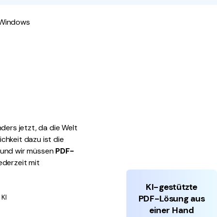
den Sie die leistungsstärksten und einfachsten PDF-
 Windows
ols herunter.
ders jetzt, da die Welt
chkeit dazu ist die
g und wir müssen
PDF-
ederzeit mit
KI-gestützte
PDF-Lösung aus
 KI
einer Hand