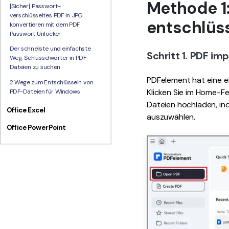
Methode 1
[Sicher] Passwort-
verschlüsseltes PDF in JPG
entschlüs
konvertieren mit dem PDF
Passwort Unlocker
Der schnellste und einfachste
Schritt 1. PDF im
Weg, Schlüsselwörter in PDF-
Dateien zu suchen
PDFelement hat eine e
2 Wege zum Entschlüsseln von
Klicken Sie im Home-Fe
PDF-Dateien für Windows
Dateien hochladen, ind
Office Excel
auszuwählen.
Office PowerPoint