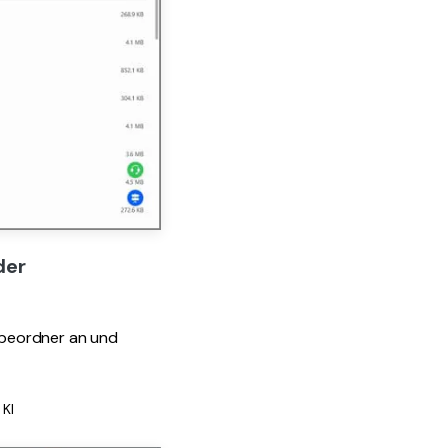
der
gabeordner an und
 KI