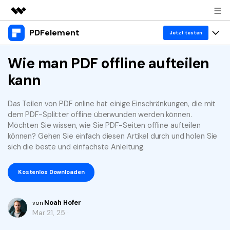
PDFelement
Top-Produkte
Jetzt testen
KI-gestützte digitale Kreativität
Produkte
Wie man PDF offline aufteilen
Business
Dienstprogramme
kann
Überblick
Desktop
Lösungen
Über uns
Lösungen
PDFelement für Windows
Das Teilen von PDF online hat einige Einschränkungen, die mit
Benutzer im Bildungswesen
Ressourcen
Presseraum
dem PDF-Splitter offline überwunden werden können.
PDFelement für Mac
Möchten Sie wissen, wie Sie PDF-Seiten offline aufteilen
PDF lesen
Heiße Themen
Business
Shop
können? Gehen Sie einfach diesen Artikel durch und holen Sie
Mobile App
sich die beste und einfachste Anleitung.
PDF kommentieren
Top PDF-Software
Support
KMU von 1-10p
PDFelement für iPhone/iPad
Anmelden
Jetzt kaufen
PDF erstellen
Kostenlos Downloaden
How-Tos
PDFelement für Android
PDF kombinieren
Mac-Software
10p+ Unternehmen
Noah Hofer
von
PDF drucken
Cloud
OCR PDF Tipps
Mar 21, 25 ·