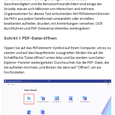
Geschwindigkeit und die Benutzerfreundlichkeit sind einige der
Freiberufler
PDF-bezogene Informationen, die Sie benötigen.
Gründe, warum sich Millionen von Menschen und mehrere
Organisationen für dieses Tool entscheiden. Mit PDFelement können
Download-Zentrum
Sie PDFs aus jedem Dateiformat umwandeln oder erstellen,
Alle PDF-Funktionen
Laden Sie die leistungsstärksten und einfachsten PDF-Tools h
bearbeiten, aufteilen, drucken, mit Anmerkungen versehen, OCR
durchführen und PDF-Dateien problemlos weitergeben.
Schritt 1. PDF-Datei öffnen
Tippen Sie auf das PDFelement-Symbol auf Ihrem Computer, um es zu
starten und auf das Hauptfenster zuzugreifen. Klicken Sie auf die
Schaltfläche "Datei öffnen" unten links und Sie werden zum Datei-
Explorer-Fenster weitergeleitet. Durchsuchen Sie die PDF-Datei, die
Sie aufteilen möchten, und klicken Sie dann auf "Öffnen", um sie
hochzuladen.