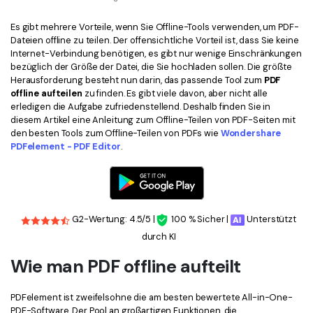
Kontakt zum Support
PDF OCR
Es gibt mehrere Vorteile, wenn Sie Offline-Tools verwenden, um PDF-
Was ist NEU
PDF-Daten extrahieren
Dateien offline zu teilen. Der offensichtliche Vorteil ist, dass Sie keine
Internet-Verbindung benötigen, es gibt nur wenige Einschränkungen
PDF freigeben
Benutzerhandbuch
bezüglich der Größe der Datei, die Sie hochladen sollen. Die größte
Herausforderung besteht nun darin, das passende Tool zum
PDF
eSign PDFs rechtmäßig
PDFelement für Windows
Neu
offline aufteilen
zu finden. Es gibt viele davon, aber nicht alle
erledigen die Aufgabe zufriedenstellend. Deshalb finden Sie in
PDFelement für Mac
Branchen
diesem Artikel eine Anleitung zum Offline-Teilen von PDF-Seiten mit
den besten Tools zum Offline-Teilen von PDFs wie
Wondershare
PDFelement für iOS
Bildung
PDFelement - PDF Editor
.
PDFelement für Android
IT-Dienstleistung
Mehr erfahren
Rechtliches
Bewertungen
G2-Wertung: 4.5/5 |
100 % Sicher |
Unterstützt
Gesundheitswesen
durch KI
Sehen Sie, was unsere Nutzer sagen.
Finanzen
Wie man PDF offline aufteilt
Kostenlose PDF-Vorlagen
Regierung
Bearbeiten, Drucken und Anpassen von kostenlosen Vorlagen.
PDFelement ist zweifelsohne die am besten bewertete All-in-One-
Veröffentlichung
PDF-Wissen
PDF-Software. Der Pool an großartigen Funktionen, die