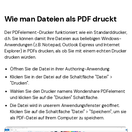
Signatur Tipps
PDFelement Cloud
Persönliche Benutzer
PDF wie Word bearbeiten
PDF konvertieren
Online PDF Tools
Wie man Dateien als PDF druckt
Konvertierung Tipps
PDF bearbeiten
PDF zu Word
Der PDFelement-Drucker funktioniert wie ein Standarddrucker,
Komprimieren Tipps
PDF komprimieren
PDF komprimieren
d.h. Sie können damit Ihre Dateien aus beliebigen Windows-
Anwendungen (z.B. Notepad, Outlook Express und Internet
Weitere Themen finden
PDF organisieren
PDF zusammenfügen
Explorer) in PDFs drucken, als ob Sie mit einem echten Drucker
drucken würden.
PDF zuschneiden
Word zu PDF
Warum PDFelement
Öffnen Sie die Datei in ihrer Authoring-Anwendung.
Professionelle Anwender
Weitere Online-Tools
Kundengeschichten
Klicken Sie in der Datei auf die Schaltfläche "Datei" >
"Drucken".
PDF-Software-Vergleich
PDF Formular
Wählen Sie den Drucker namens Wondershare PDFelement
G2 Awards
und klicken Sie auf die "Drucken" Schaltfläche.
PDF Signieren
Die Datei wird in unserem Anwendungsfenster geöffnet.
PDF schützen
Bessere Nutzung
Klicken Sie auf die Schaltfläche "Datei" > "Speichern", um sie
als PDF-Datei auf Ihrem Computer zu speichern.
PDF Stapelbearbeiten
Technische Daten