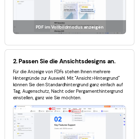
Kontakt zum Support
PDF OCR
Was ist NEU
PDF-Daten extrahieren
PDF freigeben
PDF im Vollbildmodus anzeigen
Benutzerhandbuch
eSign PDFs rechtmäßig
PDFelement für Windows
Neu
PDFelement für Mac
Branchen
2. Passen Sie die Ansichtsdesigns an.
PDFelement für iOS
Bildung
Für die Anzeige von FDFs stehen Ihnen mehrere
PDFelement für Android
IT-Dienstleistung
Hintergründe zur Auswahl. Mit "Ansicht>Hintergrund"
können Sie den Standardhintergrund ganz einfach auf
Mehr erfahren
Rechtliches
Tag, Augenschutz, Nacht oder Pergamenthintergrund
Bewertungen
einstellen, ganz wie Sie möchten.
Gesundheitswesen
Sehen Sie, was unsere Nutzer sagen.
Finanzen
Kostenlose PDF-Vorlagen
Regierung
Bearbeiten, Drucken und Anpassen von kostenlosen Vorlagen.
Veröffentlichung
PDF-Wissen