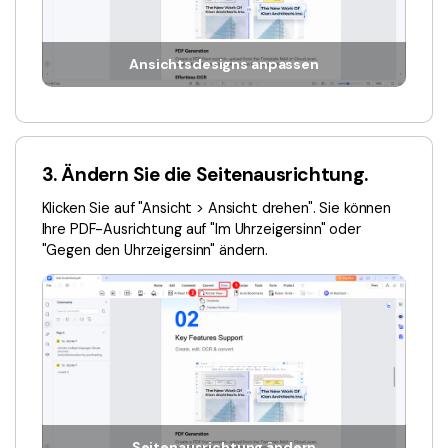
Freiberufler
PDF-bezogene Informationen, die Sie benötigen.
Download-Zentrum
Ansichtsdesigns anpassen
Alle PDF-Funktionen
Laden Sie die leistungsstärksten und einfachsten PDF-Tools h
3. Ändern Sie die Seitenausrichtung.
Klicken Sie auf "Ansicht > Ansicht drehen". Sie können
Ihre PDF-Ausrichtung auf "Im Uhrzeigersinn" oder
"Gegen den Uhrzeigersinn" ändern.
Seitenausrichtung ändern