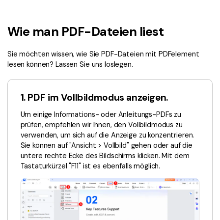
Signatur Tipps
PDFelement Cloud
Persönliche Benutzer
PDF wie Word bearbeiten
PDF konvertieren
Online PDF Tools
Wie man PDF-Dateien liest
Konvertierung Tipps
PDF bearbeiten
PDF zu Word
Sie möchten wissen, wie Sie PDF-Dateien mit PDFelement
Komprimieren Tipps
PDF komprimieren
PDF komprimieren
lesen können? Lassen Sie uns loslegen.
Weitere Themen finden
PDF organisieren
PDF zusammenfügen
1. PDF im Vollbildmodus anzeigen.
PDF zuschneiden
Word zu PDF
Warum PDFelement
Um einige Informations- oder Anleitungs-PDFs zu
Professionelle Anwender
prüfen, empfehlen wir Ihnen, den Vollbildmodus zu
Weitere Online-Tools
Kundengeschichten
verwenden, um sich auf die Anzeige zu konzentrieren.
PDF-Software-Vergleich
PDF Formular
Sie können auf "Ansicht > Vollbild" gehen oder auf die
untere rechte Ecke des Bildschirms klicken. Mit dem
G2 Awards
PDF Signieren
Tastaturkürzel "F11" ist es ebenfalls möglich.
PDF schützen
Bessere Nutzung
PDF Stapelbearbeiten
Technische Daten