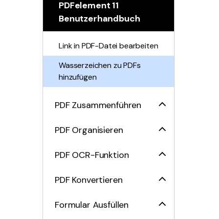
PDFelement 11
prüfen
Benutzerhandbuch
Bilder in PDF bearbeiten
Link in PDF-Datei bearbeiten
Wasserzeichen zu PDFs
hinzufügen
PDF Zusammenführen
PDF Organisieren
PDF OCR-Funktion
PDF Konvertieren
Formular Ausfüllen