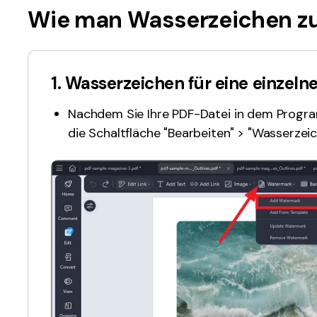
Alle Produkte ansehen
Wie man Wasserzeichen zu
La
Alle PDF-Funktionen
To
1. Wasserzeichen für eine einzeln
Nachdem Sie Ihre PDF-Datei in dem Program
die Schaltfläche "Bearbeiten" > "Wasserzei