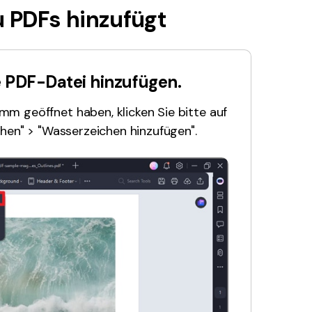
 PDFs hinzufügt
den Sie die leistungsstärksten und einfachsten PDF-
ols herunter.
e PDF-Datei hinzufügen.
m geöffnet haben, klicken Sie bitte auf
chen" > "Wasserzeichen hinzufügen".