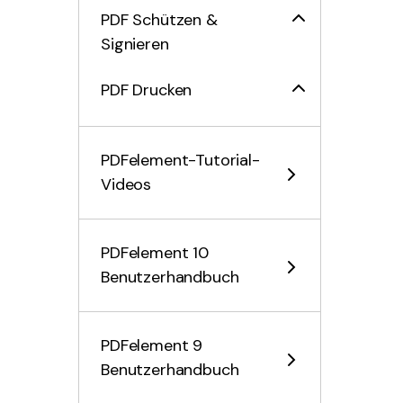
PDF Schützen &
Signieren
PDF Drucken
PDF Weitergeben
PDFelement-Tutorial-
PDF KI Tools
Videos
PDFelement 10
Benutzerhandbuch
PDFelement 9
Benutzerhandbuch