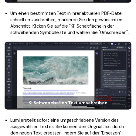
Freiberufler
PDF-bezogene Informationen, die Sie benötigen.
Um einen bestimmten Text in Ihrer aktuellen PDF-Datei
Download-Zentrum
schnell umzuschreiben, markieren Sie den gewünschten
Alle PDF-Funktionen
Laden Sie die leistungsstärksten und einfachsten PDF-Tools h
Abschnitt. Klicken Sie auf die "KI" Schaltfläche in der
schwebenden Symbolleiste und wählen Sie "Umschreiben".
KI Schwebebalken Text umschreiben
Lumi erstellt sofort eine umgeschriebene Version des
ausgewählten Textes. Sie können den Originaltext durch
den neuen Text ersetzen, indem Sie auf das "Ersetzen"