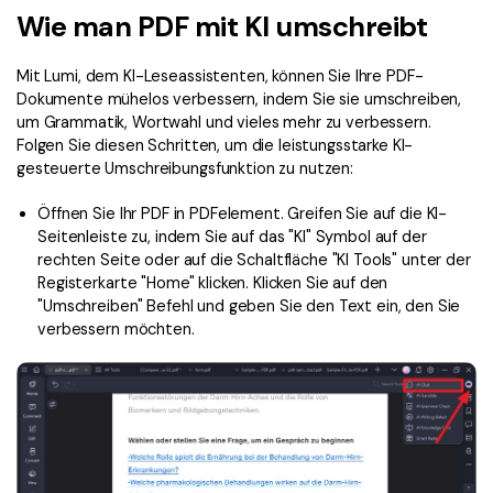
Signatur Tipps
PDFelement Cloud
Persönliche Benutzer
Wie man PDF mit KI umschreibt
PDF wie Word bearbeiten
PDF konvertieren
Online PDF Tools
Mit Lumi, dem KI-Leseassistenten, können Sie Ihre PDF-
Konvertierung Tipps
PDF bearbeiten
PDF zu Word
Dokumente mühelos verbessern, indem Sie sie umschreiben,
um Grammatik, Wortwahl und vieles mehr zu verbessern.
Komprimieren Tipps
PDF komprimieren
PDF komprimieren
Folgen Sie diesen Schritten, um die leistungsstarke KI-
gesteuerte Umschreibungsfunktion zu nutzen:
Weitere Themen finden
PDF organisieren
PDF zusammenfügen
Öffnen Sie Ihr PDF in PDFelement. Greifen Sie auf die KI-
PDF zuschneiden
Word zu PDF
Seitenleiste zu, indem Sie auf das "KI" Symbol auf der
Warum PDFelement
rechten Seite oder auf die Schaltfläche "KI Tools" unter der
Professionelle Anwender
Weitere Online-Tools
Kundengeschichten
Registerkarte "Home" klicken. Klicken Sie auf den
"Umschreiben" Befehl und geben Sie den Text ein, den Sie
PDF-Software-Vergleich
PDF Formular
verbessern möchten.
G2 Awards
PDF Signieren
PDF schützen
Bessere Nutzung
PDF Stapelbearbeiten
Technische Daten