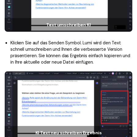
Kontakt zum Support
PDF OCR
Was ist NEU
PDF-Daten extrahieren
Text umschreiben KI
PDF freigeben
Benutzerhandbuch
eSign PDFs rechtmäßig
PDFelement für Windows
Neu
Klicken Sie auf das Senden Symbol. Lumi wird den Text
schnell umschreiben und Ihnen die verbesserte Version
PDFelement für Mac
Branchen
präsentieren. Sie können das Ergebnis einfach kopieren und
PDFelement für iOS
in Ihre aktuelle oder neue Datei einfügen.
Bildung
PDFelement für Android
IT-Dienstleistung
Mehr erfahren
Rechtliches
Bewertungen
Gesundheitswesen
Sehen Sie, was unsere Nutzer sagen.
Finanzen
Kostenlose PDF-Vorlagen
Regierung
Bearbeiten, Drucken und Anpassen von kostenlosen Vorlagen.
Veröffentlichung
KI Text neu schreiben Ergebnis
PDF-Wissen