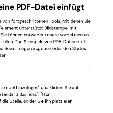
eine PDF-Datei einfügt
den Sie die leistungsstärksten und einfachsten PDF-
ols herunter.
 von fortgeschrittenen Tools, mit denen Sie
Felement unterstützt Bildstempel mit
. Sie können entweder unsere vordefinierten
tellen. Das Stempeln von PDF-Dateien ist
 Sie Bewertungen abgeben oder den Status
sen.
tempel hinzufügen" und klicken Sie auf
tandard Business", "Hier
ie Stelle, an der Sie ihn platzieren