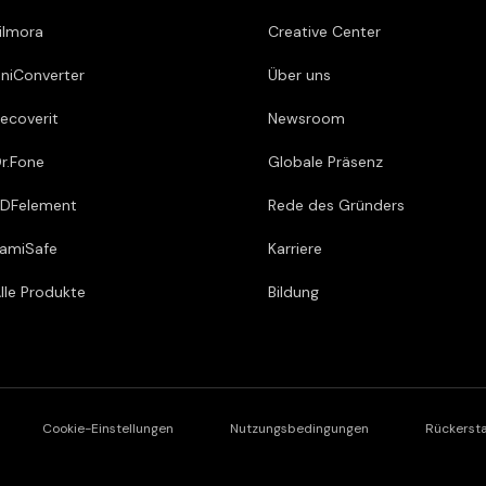
ilmora
Creative Center
niConverter
Über uns
ecoverit
Newsroom
r.Fone
Globale Präsenz
DFelement
Rede des Gründers
amiSafe
Karriere
lle Produkte
Bildung
Cookie-Einstellungen
Nutzungsbedingungen
Rückerst