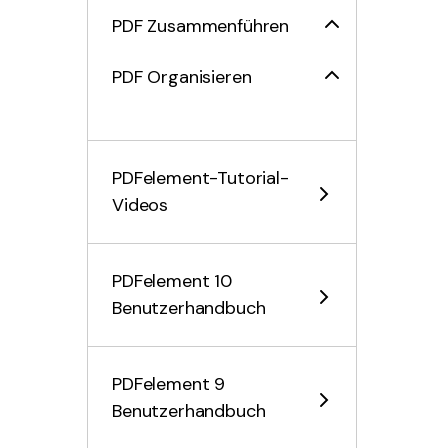
PDF Zusammenführen
PDF Organisieren
PDF OCR-Funktion
PDFelement-Tutorial-
PDF Konvertieren
Videos
Formular Ausfüllen
PDF Schützen &
PDFelement 10
Signieren
Benutzerhandbuch
PDF Drucken
PDFelement 9
PDF Weitergeben
Benutzerhandbuch