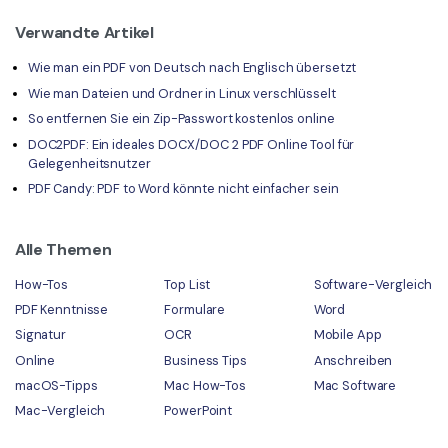
Verwandte Artikel
Wie man ein PDF von Deutsch nach Englisch übersetzt
Wie man Dateien und Ordner in Linux verschlüsselt
So entfernen Sie ein Zip-Passwort kostenlos online
DOC2PDF: Ein ideales DOCX/DOC 2 PDF Online Tool für
Gelegenheitsnutzer
PDF Candy: PDF to Word könnte nicht einfacher sein
Alle Themen
How-Tos
Top List
Software-Vergleich
PDF Kenntnisse
Formulare
Word
Signatur
OCR
Mobile App
Online
Business Tips
Anschreiben
macOS-Tipps
Mac How-Tos
Mac Software
Mac-Vergleich
PowerPoint