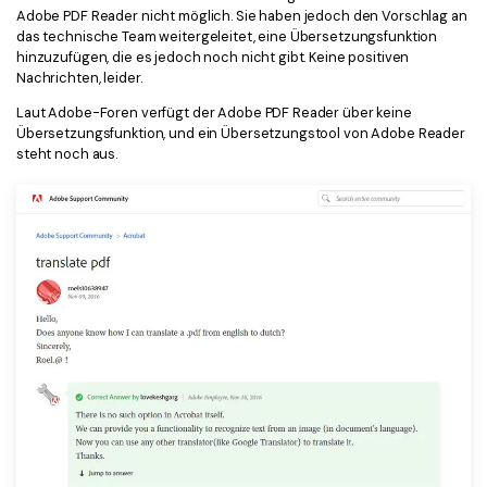
Adobe PDF Reader nicht möglich. Sie haben jedoch den Vorschlag an
Freiberufler
PDF-bezogene Informationen, die Sie benötigen.
das technische Team weitergeleitet, eine Übersetzungsfunktion
hinzuzufügen, die es jedoch noch nicht gibt. Keine positiven
Download-Zentrum
Nachrichten, leider.
Alle PDF-Funktionen
Laden Sie die leistungsstärksten und einfachsten PDF-Tools h
Laut Adobe-Foren verfügt der Adobe PDF Reader über keine
Übersetzungsfunktion, und ein Übersetzungstool von Adobe Reader
steht noch aus.