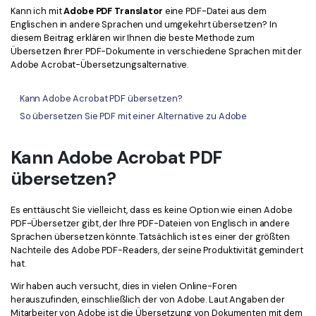
Kontakt zum Support
PDF OCR
Kann ich mit
Adobe PDF Translator
eine PDF-Datei aus dem
Englischen in andere Sprachen und umgekehrt übersetzen? In
Was ist NEU
PDF-Daten extrahieren
diesem Beitrag erklären wir Ihnen die beste Methode zum
Übersetzen Ihrer PDF-Dokumente in verschiedene Sprachen mit der
PDF freigeben
Benutzerhandbuch
Adobe Acrobat-Übersetzungsalternative.
eSign PDFs rechtmäßig
PDFelement für Windows
Neu
Kann Adobe Acrobat PDF übersetzen?
PDFelement für Mac
So übersetzen Sie PDF mit einer Alternative zu Adobe
Branchen
PDFelement für iOS
Bildung
Kann Adobe Acrobat PDF
PDFelement für Android
IT-Dienstleistung
übersetzen?
Mehr erfahren
Rechtliches
Es enttäuscht Sie vielleicht, dass es keine Option wie einen Adobe
Bewertungen
PDF-Übersetzer gibt, der Ihre PDF-Dateien von Englisch in andere
Gesundheitswesen
Sprachen übersetzen könnte. Tatsächlich ist es einer der größten
Sehen Sie, was unsere Nutzer sagen.
Nachteile des Adobe PDF-Readers, der seine Produktivität gemindert
Finanzen
hat.
Kostenlose PDF-Vorlagen
Regierung
Bearbeiten, Drucken und Anpassen von kostenlosen Vorlagen.
Wir haben auch versucht, dies in vielen Online-Foren
herauszufinden, einschließlich der von Adobe. Laut Angaben der
Veröffentlichung
PDF-Wissen
Mitarbeiter von Adobe ist die Übersetzung von Dokumenten mit dem