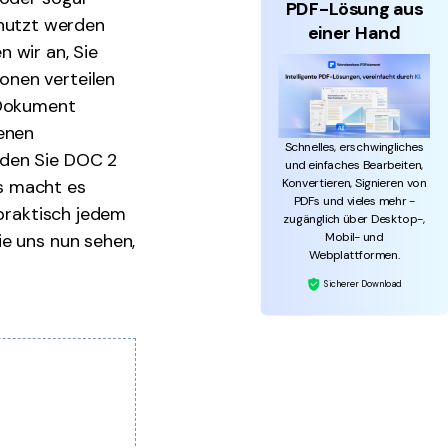
PDF-Lösung aus
nutzt werden
einer Hand
 wir an, Sie
onen verteilen
 Dokument
denen
Schnelles, erschwingliches
nden Sie DOC 2
und einfaches Bearbeiten,
Konvertieren, Signieren von
s macht es
PDFs und vieles mehr -
 praktisch jedem
zugänglich über Desktop-,
Mobil- und
ie uns nun sehen,
Webplattformen.
Sicherer Download