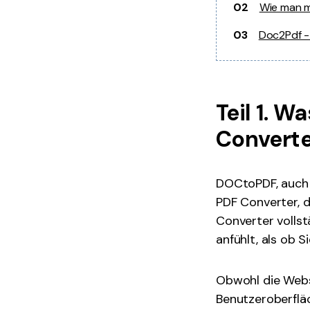
02
Wie man m
03
Doc2Pdf -
Teil 1. W
Converte
DOCtoPDF, auch b
PDF Converter, d
Converter vollst
anfühlt, als ob 
Obwohl die Webse
Benutzeroberflä