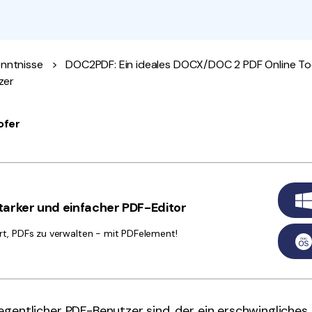
Alle Produkte ansehen
La
Alle PDF-Funktionen
To
nntnisse
>
DOC2PDF: Ein ideales DOCX/DOC 2 PDF Online Too
zer
ofer
arker und einfacher PDF-Editor
rt, PDFs zu verwalten - mit PDFelement!
egentlicher PDF-Benutzer sind, der ein erschwingliches