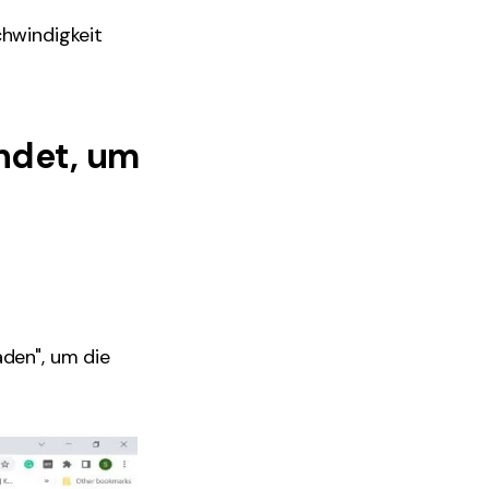
chwindigkeit
ndet, um
aden", um die