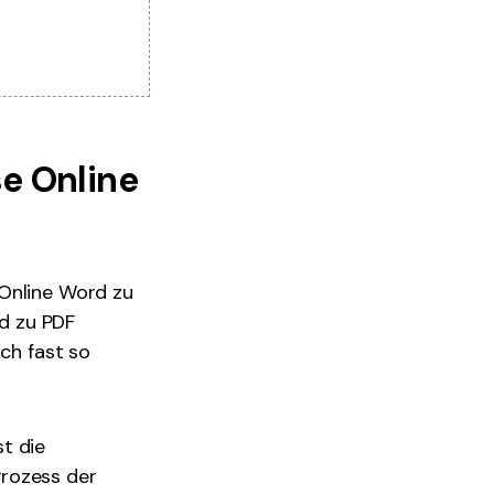
se Online
 Online Word zu
rd zu PDF
ich fast so
t die
Prozess der