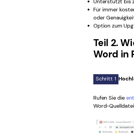
Unterstützt bis
Für immer kosten
oder Genauigkei
Option zum Upg
Teil 2. 
Word in 
Schritt 1
Hochl
Rufen Sie die
en
Word-Quelldatei