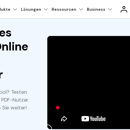
ukte
dukte
Lösungen
Business
Ressourcen
Über uns
Business
Presseraum
Shop
Dienst
Über uns
es
Warum PDFelement
Cloud
Bessere Nutzung
On
M
Unsere Geschichte
nutzer
Professionelle Anwender
produkte
gen
Diagramme & Grafik
Produkte für PDF-Lösungen
Videokreativität
Utility
KMU von 1-10p
nline
Karriere
nt
EdrawMind
PDFelement
Filmora
Recove
Kundengeschichten
Technische Daten
B
t für iPhone/iPad
PDFelement Cloud
eren
PDF Formular
PDF OCR
 Diagrammen.
PDFs erstellen und bearbeiten.
Wiederhe
Se
Kontakt
EdrawMax
UniConverter
PDF-Software-Vergleich
Kontakt zum Support
PDFelement Cloud
Repairi
nt für Android
en
PDF Signieren
PDF-Daten e
ping.
Cloudbasiertes
Reparier
r
DemoCreator
Dokumentenmanagement.
mehr.
K
G2 Awards
Was ist NEU
ieren
PDF schützen
PDF freigeb
PDFelement Online
Dr.Fon
Be
Kostenlose Online-PDF-Tools.
Verwaltu
Vo
ool? Testen
eren
PDF Stapelbearbeiten
eSign PDFs
HiPDF
Mobile
Benutzerhandbuch
e PDF-Nutzer.
Kostenloses All-in-One-Online-PDF-
Datenübe
Tool.
Telefon.
P
 Sie weiter!
iden
PDFelement für Windows
PDFelement für Mac
PD
FamiSa
App für 
PDFelement für iOS
PDFelement für Android
D