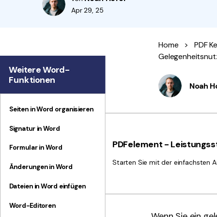
Apr 29, 25
Home
>
PDF Ke
Gelegenheitsnut
Weitere Word-
Funktionen
Noah H
Seiten in Word organisieren
Signatur in Word
PDFelement - Leistungsst
Formular in Word
Starten Sie mit der einfachsten A
Änderungen in Word
Dateien in Word einfügen
Word-Editoren
Wenn Sie ein gel