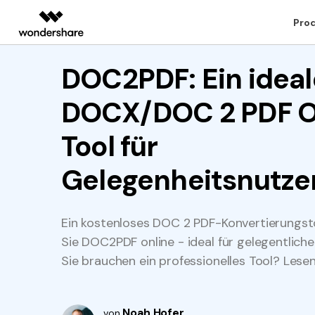
Top-Prod
Pro
KI-gestützte digitale Kreativität
Überblick
Lösungen
DOC2PDF: Ein ideal
Desktop
Heiße Themen
Mobile App
Benutzer im
Persönliche Be
Produkte für Videokreativität
Diagramm- & Grafik
PDF-Lösun
Enterprise
DOCX/DOC 2 PDF O
Bildungswesen
Filmora
EdrawMax
PDFeleme
Top PDF-Software
Signatur Tipps
Education
PDFelement für Windows
PDFelemen
PDF konverti
Komplettes Tool für die
Einfaches Erstellen von
Tool für
Videobearbeitung.
PDF lesen
Partners
How-Tos
PDF wie Word
EdrawMind
PDFelement für Mac
PDFeleme
PDF bearbeit
UniConverter
Kollaboratives Mindmap
bearbeiten
Gelegenheitsnutze
Medienkonvertierung in hoher
Affiliate
PDF kommentieren
Mac-Software
Geschwindigkeit.
PDF komprim
Konvertierung Tipps
Ressourcen
Media.io
PDF erstellen
OCR PDF Tipps
KI-Generator für Videos, Bilder und
Ein kostenloses DOC 2 PDF-Konvertierungst
PDF organisi
Komprimieren Tipps
Musik.
Sie DOC2PDF online - ideal für gelegentlich
PDF kombinieren
Sie brauchen ein professionelles Tool? Lesen
PDF zuschne
Weitere Themen finden
PDF drucken
Noah Hofer
von