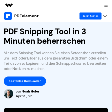
PDFelement
Top-Produkte
Jetzt testen
KI-gestützte digitale Kreativität
Produkte
PDF Snipping Tool in 3
Business
Dienstprogramme
Minuten beherrschen
Überblick
Desktop
Lösungen
Über uns
Lösungen
PDFelement für Windows
Benutzer im Bildungswesen
Mit dem Snipping Tool können Sie einen Screenshot erstellen,
Ressourcen
Presseraum
um Text oder Bilder aus dem gesamten Bildschirm oder einem
PDFelement für Mac
PDF lesen
Teil davon zu kopieren und den Schnappschuss zu bearbeiten
Heiße Themen
Business
Shop
oder Notizen zu machen.
Mobile App
PDF kommentieren
Top PDF-Software
Support
KMU von 1-10p
PDFelement für iPhone/iPad
Anmelden
Jetzt kaufen
Kostenlos Downloaden
PDF erstellen
How-Tos
PDFelement für Android
Noah Hofer
von
PDF kombinieren
Mac-Software
10p+ Unternehmen
Apr 29, 25
PDF drucken
Cloud
OCR PDF Tipps