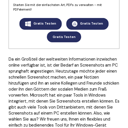
Kontakt zum Support
PDF OCR
Starten Sie mit der einfachsten Art, PDFs zu verwalten - mit
PDFelement!
Was ist NEU
PDF-Daten extrahieren
Gratis Testen
Gratis Testen
PDF freigeben
Benutzerhandbuch
eSign PDFs rechtmäßig
PDFelement für Windows
Neu
Gratis Testen
PDFelement für Mac
Branchen
PDFelement für iOS
Da ein Großteil der weltweiten Informationen inzwischen
Bildung
online verfügbar ist, ist der Bedarf an Screenshots am PC
PDFelement für Android
IT-Dienstleistung
sprunghaft angestiegen. Heutzutage möchte jeder einen
schnellen Screenshot machen, ein paar Notizen
Mehr erfahren
Rechtliches
hinzufügen und ihn an seine Kollegen und Freunde schicken
oder ihn den Göttern der sozialen Medien zum Fraß
Bewertungen
Gesundheitswesen
vorwerfen. Microsoft hat ein paar Tools in Windows
Sehen Sie, was unsere Nutzer sagen.
integriert, mit denen Sie Screenshots erstellen können. Es
Finanzen
gibt auch viele Tools von Drittanbietern, mit denen Sie
Kostenlose PDF-Vorlagen
Regierung
Screenshots auf einem PC erstellen können. Also, wie
Bearbeiten, Drucken und Anpassen von kostenlosen Vorlagen.
wählen Sie aus? Wir freuen uns, Ihnen ein flexibles und
Veröffentlichung
einfach zu bedienendes Tool für Ihr Windows-Gerät
PDF-Wissen