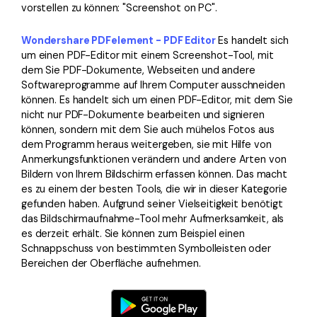
vorstellen zu können: "Screenshot on PC".
Freiberufler
PDF-bezogene Informationen, die Sie benötigen.
Wondershare PDFelement - PDF Editor
Es handelt sich
Download-Zentrum
um einen PDF-Editor mit einem Screenshot-Tool, mit
Alle PDF-Funktionen
Laden Sie die leistungsstärksten und einfachsten PDF-Tools h
dem Sie PDF-Dokumente, Webseiten und andere
Softwareprogramme auf Ihrem Computer ausschneiden
können. Es handelt sich um einen PDF-Editor, mit dem Sie
nicht nur PDF-Dokumente bearbeiten und signieren
können, sondern mit dem Sie auch mühelos Fotos aus
dem Programm heraus weitergeben, sie mit Hilfe von
Anmerkungsfunktionen verändern und andere Arten von
Bildern von Ihrem Bildschirm erfassen können. Das macht
es zu einem der besten Tools, die wir in dieser Kategorie
gefunden haben. Aufgrund seiner Vielseitigkeit benötigt
das Bildschirmaufnahme-Tool mehr Aufmerksamkeit, als
es derzeit erhält. Sie können zum Beispiel einen
Schnappschuss von bestimmten Symbolleisten oder
Bereichen der Oberfläche aufnehmen.