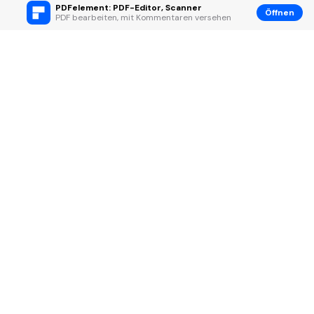
PDFelement: PDF-Editor, Scanner
Öffnen
PDF bearbeiten, mit Kommentaren versehen
Hero Produkte
Wondershare
KI entdecken
Hilfe-Center