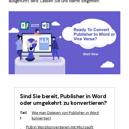
ausgeführt wird. Lassen Sie uns damit beginnen.
Freiberufler
PDF-bezogene Informationen, die Sie benötigen.
Download-Zentrum
Alle PDF-Funktionen
Laden Sie die leistungsstärksten und einfachsten PDF-Tools h
Sind Sie bereit, Publisher in Word
oder umgekehrt zu konvertieren?
Teil
Wie man Dateien von Publisher in Word
1
konvertiert
PUB in Word konvertieren mit Microsoft