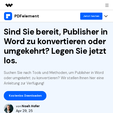
PDFelement
Top-Produkte
Jetzt testen
KI-gestützte digitale Kreativität
Produkte
Sind Sie bereit, Publisher in
Business
Dienstprogramme
Word zu konvertieren oder
Überblick
Desktop
Lösungen
Über uns
Lösungen
umgekehrt? Legen Sie jetzt
PDFelement für Windows
Benutzer im Bildungswesen
Ressourcen
Presseraum
los.
PDFelement für Mac
PDF lesen
Heiße Themen
Business
Shop
Mobile App
Suchen Sie nach Tools und Methoden, um Publisher in Word
PDF kommentieren
Top PDF-Software
oder umgekehrt zu konvertieren? Wir stellen Ihnen hier eine
Support
KMU von 1-10p
PDFelement für iPhone/iPad
Anmelden
Jetzt kaufen
PDF erstellen
Anleitung zur Verfügung!
How-Tos
PDFelement für Android
PDF kombinieren
Mac-Software
10p+ Unternehmen
Kostenlos Downloaden
PDF drucken
Cloud
OCR PDF Tipps
Noah Hofer
von
Apr 29, 25