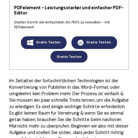
Kontakt zum Support
PDF OCR
PDFelement - Leistungsstarker und einfacher PDF-
Was ist NEU
Editor
PDF-Daten extrahieren
Starten Sie mit der einfachsten Art, PDFs zu verwalten - mit
PDF freigeben
PDFelement!
Benutzerhandbuch
eSign PDFs rechtmäßig
PDFelement für Windows
Neu
Gratis Testen
Gratis Testen
PDFelement für Mac
Branchen
Gratis Testen
PDFelement für iOS
Bildung
PDFelement für Android
IT-Dienstleistung
Im Zeitalter der fortschrittlichen Technologien ist die
Mehr erfahren
Konvertierung von Publisher in das Word-Format oder
Rechtliches
umgekehrt kein Problem mehr. Der Prozess ist einfach &
Bewertungen
Gesundheitswesen
Sie müssen ein paar schnelle Tricks lernen, um die Aufgabe
Sehen Sie, was unsere Nutzer sagen.
zu erledigen. Es sind einige wichtige Schritte erforderlich.
Finanzen
Es gibt keinen Raum für Verwirrung & wenn Sie es einmal
Kostenlose PDF-Vorlagen
getan haben, brauchen Sie die Schritte beim nächsten
Regierung
Bearbeiten, Drucken und Anpassen von kostenlosen Vorlagen.
Mal nicht mehr zu überprüfen. Beginnen wir also mit dieser
Aufgabe und stellen Sie sicher, dass jeder Schritt richtig
Veröffentlichung
PDF-Wissen