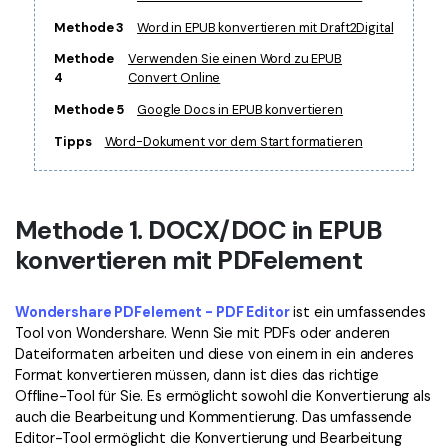
Freiberufler
PDF-bezogene Informationen, die Sie benötigen.
Methode 3
Word in EPUB konvertieren mit Draft2Digital
Download-Zentrum
Methode
Verwenden Sie einen Word zu EPUB
4
Convert Online
Alle PDF-Funktionen
Laden Sie die leistungsstärksten und einfachsten PDF-Tools h
Methode 5
Google Docs in EPUB konvertieren
Tipps
Word-Dokument vor dem Start formatieren
Methode 1. DOCX/DOC in EPUB
konvertieren mit PDFelement
Wondershare PDFelement - PDF Editor
ist ein umfassendes
Tool von Wondershare. Wenn Sie mit PDFs oder anderen
Dateiformaten arbeiten und diese von einem in ein anderes
Format konvertieren müssen, dann ist dies das richtige
Offline-Tool für Sie. Es ermöglicht sowohl die Konvertierung als
auch die Bearbeitung und Kommentierung. Das umfassende
Editor-Tool ermöglicht die Konvertierung und Bearbeitung