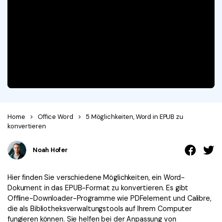
Signatur Tipps
PDFelement Cloud
Persönliche Benutzer
PDF wie Word bearbeiten
PDF konvertieren
Online PDF Tools
Konvertierung Tipps
PDF bearbeiten
PDF zu Word
Komprimieren Tipps
PDF komprimieren
PDF komprimieren
Weitere Themen finden
PDF organisieren
PDF zusammenfügen
PDF zuschneiden
Word zu PDF
Warum PDFelement
Home
>
Office Word
>
5 Möglichkeiten, Word in EPUB zu
Professionelle Anwender
Weitere Online-Tools
Kundengeschichten
konvertieren
PDF-Software-Vergleich
PDF Formular
Noah Hofer
G2 Awards
PDF Signieren
Hier finden Sie verschiedene Möglichkeiten, ein Word-
PDF schützen
Bessere Nutzung
Dokument in das EPUB-Format zu konvertieren. Es gibt
Offline-Downloader-Programme wie PDFelement und Calibre,
PDF Stapelbearbeiten
Technische Daten
die als Bibliotheksverwaltungstools auf Ihrem Computer
fungieren können. Sie helfen bei der Anpassung von