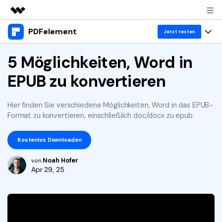
PDFelement
Top-Produkte
Jetzt testen
KI-gestützte digitale Kreativität
Produkte
5 Möglichkeiten, Word in
Business
Dienstprogramme
EPUB zu konvertieren
Überblick
Desktop
Lösungen
Über uns
Lösungen
PDFelement für Windows
Benutzer im Bildungswesen
Hier finden Sie verschiedene Möglichkeiten, Word in das EPUB-
Ressourcen
Presseraum
Format zu konvertieren, einschließlich doc/docx zu epub.
PDFelement für Mac
PDF lesen
Heiße Themen
Business
Shop
Mobile App
Kostenlos Downloaden
PDF kommentieren
Top PDF-Software
Support
KMU von 1-10p
Noah Hofer
PDFelement für iPhone/iPad
von
Anmelden
Jetzt kaufen
PDF erstellen
How-Tos
Apr 29, 25
PDFelement für Android
PDF kombinieren
Mac-Software
10p+ Unternehmen
PDF drucken
Cloud
OCR PDF Tipps